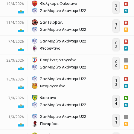
Φολγκόρε Φαλσιάνο
19/4/2026
H
3
0
Σαν Μαρίνο Ακάντεμι U22
O
Σαν Τζιοβάνι
11/4/2026
H
1
0
Σαν Μαρίνο Ακάντεμι U22
U
Σαν Μαρίνο Ακάντεμι U22
7/4/2026
H
0
3
Φιορεντίνο
O
Γιουβένες Ντογκάνα
22/3/2026
I
0
0
Σαν Μαρίνο Ακάντεμι U22
U
Σαν Μαρίνο Ακάντεμι U22
15/3/2026
H
1
2
Ντομαγκνιάνο
O
Φαετάνο
7/3/2026
N
2
4
Σαν Μαρίνο Ακάντεμι U22
O
Σαν Μαρίνο Ακάντεμι U22
1/3/2026
I
1
1
Πεναρόσα
U