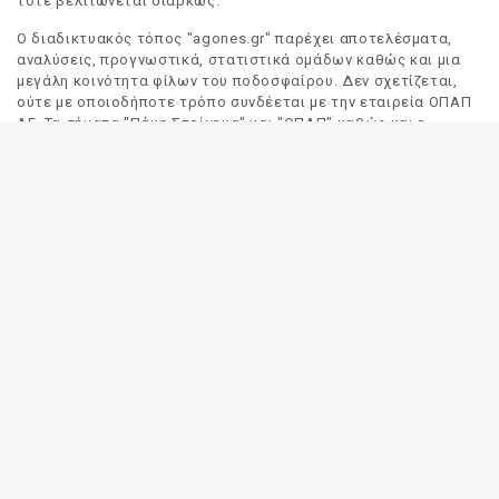
τότε βελτιώνεται διαρκώς.
Ο διαδικτυακός τόπος "agones.gr" παρέχει αποτελέσματα,
αναλύσεις, προγνωστικά, στατιστικά ομάδων καθώς και μια
μεγάλη κοινότητα φίλων του ποδοσφαίρου. Δεν σχετίζεται,
ούτε με οποιοδήποτε τρόπο συνδέεται με την εταιρεία ΟΠΑΠ
ΑΕ. Τα σήματα "Πάμε Στοίχημα" και "ΟΠΑΠ" καθώς και η
απόδοσή τους στα Αγγλικά, αποτελούν αποκλειστική
ιδιοκτησία της ΟΠΑΠ ΑΕ. Οποιαδήποτε αναφορά σε σήμα
τρίτου προσώπου γίνεται αποκλειστικά και μόνο για να
δηλωθεί ο προορισμός και η προέλευση του.
Το "agones.gr" είναι ενημερωτικός διαδικτυακός τόπος και
όλες οι πληροφορίες που αναρτώνται σε αυτόν έχουν ως
σκοπό την ενημέρωση του κοινού. Καταβάλουμε κάθε δυνατή
προσπάθεια έτσι ώστε οι πληροφορίες που δημοσιεύουμε να
είναι σωστές. Σε καμία περίπτωση δεν εγγυόμαστε την
ακρίβεια του περιεχομένου και για τον λόγο αυτό κάθε
χρήστης του παρόντος διαδικτυακού τόπου οφείλει να
ελέγχει στα πρακτορεία του ΟΠΑΠ για τυχόν αλλαγές σε
οποιαδήποτε αναρτηθείσα πληροφορία (π.χ. πρόγραμμα
αγώνων, αποδόσεις, αποτελέσματα κλπ).
Οι αποδόσεις παρέχονται για αποκλειστικά ενημερωτικούς
σκοπούς.