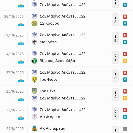
1
Σαν Μαρίνο Ακάντεμι U22
O
Σαν Μαρίνο Ακάντεμι U22
26/10/2025
H
1
3
ΣΣ Κόσμος
O
Σαν Μαρίνο Ακάντεμι U22
19/10/2025
H
1
5
Μουράτα
O
Σαν Μαρίνο Ακάντεμι U22
4/10/2025
H
0
2
Βίρτους Ακουαβίβα
U
Σαν Μαρίνο Ακάντεμι U22
27/9/2025
H
1
3
Τρε Φιόρι
O
Τρε Πένε
20/9/2025
H
1
0
Σαν Μαρίνο Ακάντεμι U22
U
Σαν Μαρίνο Ακάντεμι U22
12/9/2025
H
0
5
Λα Φιορίτα
O
ΑΚ Λιμπερτάς
29/8/2025
I
1