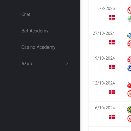
6/8/2025
Chat
Bet Academy
27/10/2024
Casino Academy
19/10/2024
Άλλα
12/10/2024
6/10/2024