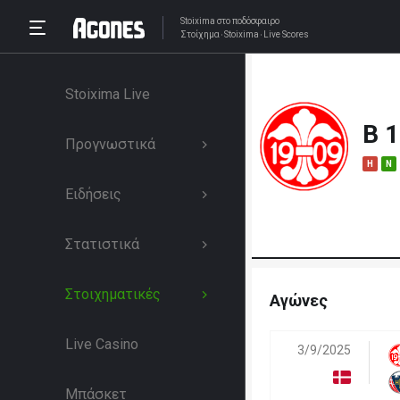
Stoixima
στο ποδόσφαιρο
Στοίχημα
Stoixima
Live Scores
Stoixima Live
Β 
Προγνωστικά
H
N
Ειδήσεις
Στατιστικά
Στοιχηματικές
Αγώνες
Live Casino
3/9/2025
Μπάσκετ