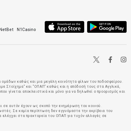
NetBet
N1Casino
ά ομάδων καθώς και μια μεγάλη κοινότητα φίλων του ποδοσφαίρου.
άμε Στοίχημα" και "ΟΠΑΠ" καθώς και η απόδοσή τους στα Αγγλικά,
ου γίνεται αποκλειστικά και μόνο για να δηλωθεί ο προορισμός και
αι σε αυτόν έχουν ως σκοπό την ενημέρωση του κοινού.
ωστές. Σε καμία περίπτωση δεν εγγυόμαστε την ακρίβεια του
να ελέγχει στα πρακτορεία του ΟΠΑΠ για τυχόν αλλαγές σε