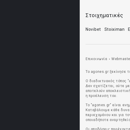
Στοιχηματικές
Novibet
Stoiximan
Επικοινωνία
Webmaste
•
Το agones.gr ξεκίνησε τ
Ο διαδικτυακός τόπος "
Δεν σχετίζεται, ούτε μ
αποτελούν αποκλειστική
η προέλευση του.
Το "agones.gr" είναι ε
Καταβάλουμε κάθε δυνατ
περιεχομένου και για τ
οποιαδήποτε αναρτηθείσ
Οι αποδόσεις παρέχοντα