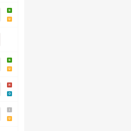
N
U
N
U
H
O
I
U