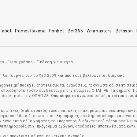
Elabet
Pamestoixima
Fonbet
Bet365
Winmasters
Betsson
rs
Όροι χρήσης
Έκδοση για κινητά
•
•
η λειτουργία του το Φεβ 2009 και από τότε βελτιώνεται διαρκώς.
agones.gr" παρέχει αποτελέσματα, αναλύσεις, προγνωστικά, στατιστικ
ε οποιοδήποτε τρόπο συνδέεται με την εταιρεία ΟΠΑΠ ΑΕ. Τα σήματα "Π
 ιδιοκτησία της ΟΠΑΠ ΑΕ. Οποιαδήποτε αναφορά σε σήμα τρίτου προσώπ
νημερωτικός διαδικτυακός τόπος και όλες οι πληροφορίες που αναρτώντ
ή προσπάθεια έτσι ώστε οι πληροφορίες που δημοσιεύουμε να είναι σ
ον λόγο αυτό κάθε χρήστης του παρόντος διαδικτυακού τόπου οφείλει 
α πληροφορία (π.χ. πρόγραμμα αγώνων, αποδόσεις, αποτελέσματα κλπ).
ι για αποκλειστικά ενημερωτικούς σκοπούς.