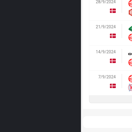
28/9/2024
21/9/2024
14/9/2024
7/9/2024