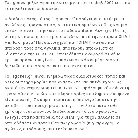
Το agones.gr ξεκίνησε τη λειτουργία του το Φεβ 2009 και από
τότε βελτιώνεται διαρκώς.
Ο διαδικτυακός τόπος "agones.gr" παρέχει αποτελέσματα,
αναλύσεις, προγνωστικά, στατιστικά ομάδων καθώς και μια
μεγάλη κοινότητα φίλων του ποδοσφαίρου. Δεν σχετίζεται,
ούτε με οποιοδήποτε τρόπο συνδέεται με την εταιρεία ΟΠΑΠ
ΑΕ. Τα σήματα "Πάμε Στοίχημα" και "ΟΠΑΠ" καθώς και η
απόδοσή τους στα Αγγλικά, αποτελούν αποκλειστική
ιδιοκτησία της ΟΠΑΠ ΑΕ. Οποιαδήποτε αναφορά σε σήμα
τρίτου προσώπου γίνεται αποκλειστικά και μόνο για να
δηλωθεί ο προορισμός και η προέλευση του.
Το "agones.gr" είναι ενημερωτικός διαδικτυακός τόπος και
όλες οι πληροφορίες που αναρτώνται σε αυτόν έχουν ως
σκοπό την ενημέρωση του κοινού. Καταβάλουμε κάθε δυνατή
προσπάθεια έτσι ώστε οι πληροφορίες που δημοσιεύουμε να
είναι σωστές. Σε καμία περίπτωση δεν εγγυόμαστε την
ακρίβεια του περιεχομένου και για τον λόγο αυτό κάθε
χρήστης του παρόντος διαδικτυακού τόπου οφείλει να
ελέγχει στα πρακτορεία του ΟΠΑΠ για τυχόν αλλαγές σε
οποιαδήποτε αναρτηθείσα πληροφορία (π.χ. πρόγραμμα
αγώνων, αποδόσεις, αποτελέσματα κλπ).