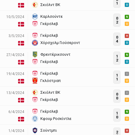
1
Σκιόλντ BK
O
Καρλσούντε
10/5/2024
N
0
2
Γκέρσλεβ
U
Γκέρσλεβ
3/5/2024
H
0
4
Χόρσχολμ Γιούσεροντ
O
Φρεντέρικσουντ
27/4/2024
N
1
2
Γκέρσλεβ
O
Γκέρσλεβ
19/4/2024
I
1
1
Γκλόστραπ
U
Σκιόλντ BK
13/4/2024
I
0
0
Γκέρσλεβ
U
Γκέρσλεβ
6/4/2024
N
1
0
Κφουμ Ροσκίντλε
U
Σούντμπι
1/4/2024
H
2