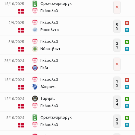
Φρέντενσμποργκ
18/10/2025
Γκέρσλεβ
Γκέρσλεβ
2/9/2025
H
0
5
Ροσκίλντε
O
Γκέρσλεβ
5/8/2025
N
2
1
Νάεστβεντ
O
Γκέρσλεβ
26/10/2024
Γκβι
Γκέρσλεβ
18/10/2024
H
1
2
Άλεροντ
O
Τάρνμπι
12/10/2024
N
2
4
Γκέρσλεβ
O
Φρέντενσμποργκ
5/10/2024
N
2
3
Γκέρσλεβ
O