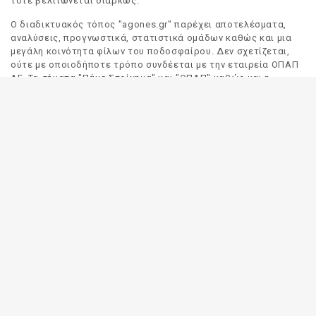
τότε βελτιώνεται διαρκώς.
Ο διαδικτυακός τόπος "agones.gr" παρέχει αποτελέσματα,
αναλύσεις, προγνωστικά, στατιστικά ομάδων καθώς και μια
μεγάλη κοινότητα φίλων του ποδοσφαίρου. Δεν σχετίζεται,
ούτε με οποιοδήποτε τρόπο συνδέεται με την εταιρεία ΟΠΑΠ
ΑΕ. Τα σήματα "Πάμε Στοίχημα" και "ΟΠΑΠ" καθώς και η
απόδοσή τους στα Αγγλικά, αποτελούν αποκλειστική
ιδιοκτησία της ΟΠΑΠ ΑΕ. Οποιαδήποτε αναφορά σε σήμα
τρίτου προσώπου γίνεται αποκλειστικά και μόνο για να
δηλωθεί ο προορισμός και η προέλευση του.
Το "agones.gr" είναι ενημερωτικός διαδικτυακός τόπος και
όλες οι πληροφορίες που αναρτώνται σε αυτόν έχουν ως
σκοπό την ενημέρωση του κοινού. Καταβάλουμε κάθε δυνατή
προσπάθεια έτσι ώστε οι πληροφορίες που δημοσιεύουμε να
είναι σωστές. Σε καμία περίπτωση δεν εγγυόμαστε την
ακρίβεια του περιεχομένου και για τον λόγο αυτό κάθε
χρήστης του παρόντος διαδικτυακού τόπου οφείλει να
ελέγχει στα πρακτορεία του ΟΠΑΠ για τυχόν αλλαγές σε
οποιαδήποτε αναρτηθείσα πληροφορία (π.χ. πρόγραμμα
αγώνων, αποδόσεις, αποτελέσματα κλπ).
Οι αποδόσεις παρέχονται για αποκλειστικά ενημερωτικούς
σκοπούς.