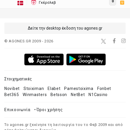
0
Γκέρσλεβ
U
Δείτε την desktop έκδοση του agones.gr
© AGONES.GR 2009 - 2026
Στοιχηματικές
Novibet
Stoiximan
Elabet
Pamestoixima
Fonbet
Bet365
Winmasters
Betsson
NetBet
N1Casino
Επικοινωνία
•
Όροι χρήσης
Το agones.gr ξεκίνησε τη λειτουργία του το Φεβ 2009 και από