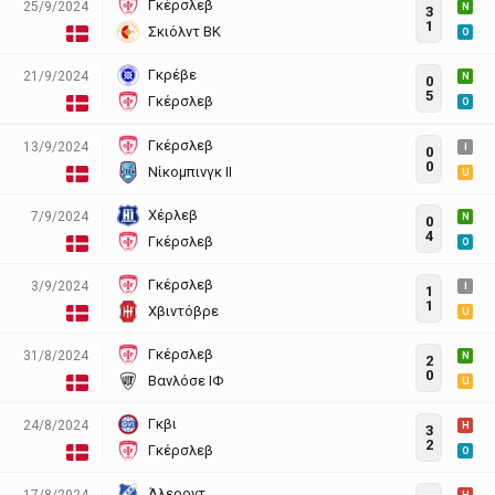
Γκέρσλεβ
25/9/2024
N
3
1
Σκιόλντ BK
O
Γκρέβε
21/9/2024
N
0
5
Γκέρσλεβ
O
Γκέρσλεβ
13/9/2024
I
0
0
Νίκομπινγκ II
U
Χέρλεβ
7/9/2024
N
0
4
Γκέρσλεβ
O
Γκέρσλεβ
3/9/2024
I
1
1
Χβιντόβρε
U
Γκέρσλεβ
31/8/2024
N
2
0
Βανλόσε ΙΦ
U
Γκβι
24/8/2024
H
3
2
Γκέρσλεβ
O
Άλεροντ
17/8/2024