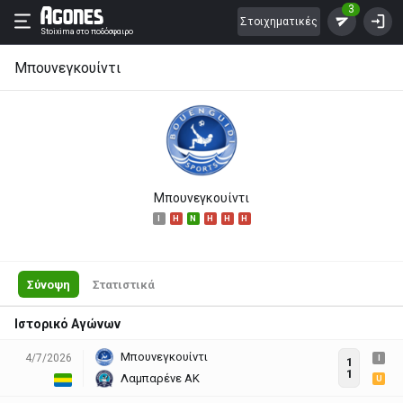
3
Στοιχηματικές
Stoixima
στο ποδόσφαιρο
Μπουνεγκουίντι
Μπουνεγκουίντι
I
H
N
H
H
H
Σύνοψη
Στατιστικά
Ιστορικό Αγώνων
Μπουνεγκουίντι
4/7/2026
I
1
1
Λαμπαρένε ΑΚ
U