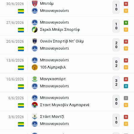
Μπιτάμ
30/6/2026
H
1
0
Μπουνεγκουίντι
U
Μπουνεγκουίντι
27/6/2026
N
1
0
Σερκλ Μπέρι Σπορτίφ
U
Ουνιόν Σπορτίβ Ντ' Οϊέμ
20/6/2026
H
2
0
Μπουνεγκουίντι
U
Μπουνεγκουίντι
13/6/2026
H
0
2
105 Λίμπρεβιλ
U
Μανγκασπόρτ
10/6/2026
H
3
2
Μπουνεγκουίντι
O
Μπουνεγκουίντι
6/6/2026
I
0
0
Σταντ Μιγκοβίν Λαμπαρενέ
U
Στάντ Μαντζί
3/6/2026
H
1
0
Μπουνεγκουίντι
U