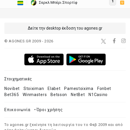
1
Σερκλ Μπέρι Σπορτίφ
U
Δείτε την desktop έκδοση του agones.gr
© AGONES.GR 2009 - 2026
Στοιχηματικές
Novibet
Stoiximan
Elabet
Pamestoixima
Fonbet
Bet365
Winmasters
Betsson
NetBet
N1Casino
Επικοινωνία
•
Όροι χρήσης
Το agones.gr ξεκίνησε τη λειτουργία του το Φεβ 2009 και από