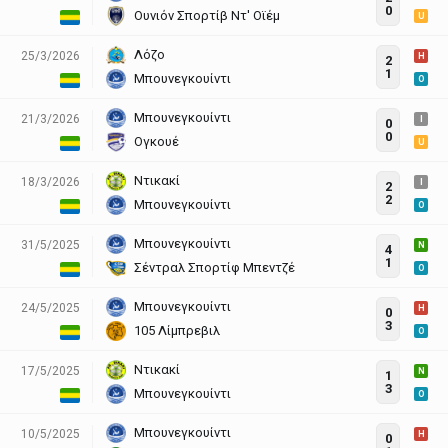
0
Ουνιόν Σπορτίβ Ντ' Οϊέμ
U
Λόζο
25/3/2026
H
2
1
Μπουνεγκουίντι
O
Μπουνεγκουίντι
21/3/2026
I
0
0
Ογκουέ
U
Ντικακί
18/3/2026
I
2
2
Μπουνεγκουίντι
O
Μπουνεγκουίντι
31/5/2025
N
4
1
Σέντραλ Σπορτίφ Μπεντζέ
O
Μπουνεγκουίντι
24/5/2025
H
0
3
105 Λίμπρεβιλ
O
Ντικακί
17/5/2025
N
1
3
Μπουνεγκουίντι
O
Μπουνεγκουίντι
10/5/2025
H
0