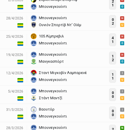
H
2
1
Μπουνεγκουίντι
O
Μπουνεγκουίντι
28/4/2026
H
0
2
Ουνιόν Σπορτίβ Ντ' Οϊέμ
U
105 Λίμπρεβιλ
25/4/2026
H
4
1
Μπουνεγκουίντι
O
Μπουνεγκουίντι
19/4/2026
H
1
2
Μανγκασπόρτ
O
Σταντ Μιγκοβίν Λαμπαρενέ
12/4/2026
I
1
1
Μπουνεγκουίντι
U
Μπουνεγκουίντι
5/4/2026
I
0
0
Στάντ Μαντζί
U
Βαουτόρ
31/3/2026
I
0
0
Μπουνεγκουίντι
U
Μπουνεγκουίντι
28/3/2026
N
2