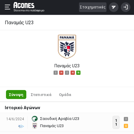
Στοιχηματικές
Stoixima
στο ποδόσφαιρο
Παναμάς U23
Παναμάς U23
I
H
I
H
N
Σύνοψη
Στατιστικά
Ομάδα
Ιστορικό Αγώνων
Σαουδική Αραβία U23
14/6/2024
I
1
1
Παναμάς U23
U