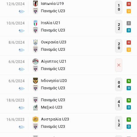
Ιαπωνία U19
12/6/2024
H
1
0
Παναμάς U23
U
Ιταλία U21
10/6/2024
I
2
2
Παναμάς U23
O
Ουκρανία U23
8/6/2024
H
2
0
Παναμάς U23
U
Αίγυπτος U21
6/6/2024
Παναμάς U23
Ινδονησία U20
6/6/2024
N
0
4
Παναμάς U23
O
Παναμάς U23
18/6/2023
N
4
1
Μεξικό U23
O
Αυστραλία U23
16/6/2023
N
1
2
Παναμάς U23
O