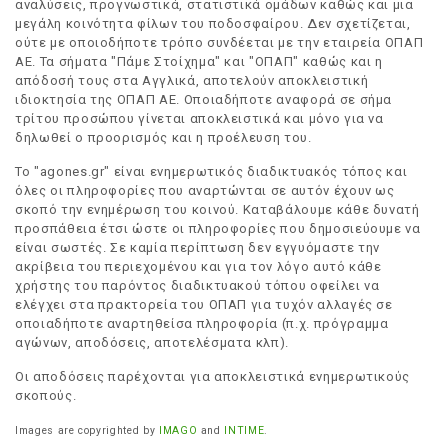
αναλύσεις, προγνωστικά, στατιστικά ομάδων καθώς και μια
μεγάλη κοινότητα φίλων του ποδοσφαίρου. Δεν σχετίζεται,
ούτε με οποιοδήποτε τρόπο συνδέεται με την εταιρεία ΟΠΑΠ
ΑΕ. Τα σήματα "Πάμε Στοίχημα" και "ΟΠΑΠ" καθώς και η
απόδοσή τους στα Αγγλικά, αποτελούν αποκλειστική
ιδιοκτησία της ΟΠΑΠ ΑΕ. Οποιαδήποτε αναφορά σε σήμα
τρίτου προσώπου γίνεται αποκλειστικά και μόνο για να
δηλωθεί ο προορισμός και η προέλευση του.
Το "agones.gr" είναι ενημερωτικός διαδικτυακός τόπος και
όλες οι πληροφορίες που αναρτώνται σε αυτόν έχουν ως
σκοπό την ενημέρωση του κοινού. Καταβάλουμε κάθε δυνατή
προσπάθεια έτσι ώστε οι πληροφορίες που δημοσιεύουμε να
είναι σωστές. Σε καμία περίπτωση δεν εγγυόμαστε την
ακρίβεια του περιεχομένου και για τον λόγο αυτό κάθε
χρήστης του παρόντος διαδικτυακού τόπου οφείλει να
ελέγχει στα πρακτορεία του ΟΠΑΠ για τυχόν αλλαγές σε
οποιαδήποτε αναρτηθείσα πληροφορία (π.χ. πρόγραμμα
αγώνων, αποδόσεις, αποτελέσματα κλπ).
Οι αποδόσεις παρέχονται για αποκλειστικά ενημερωτικούς
σκοπούς.
Images are copyrighted by
IMAGO
and
INTIME
.