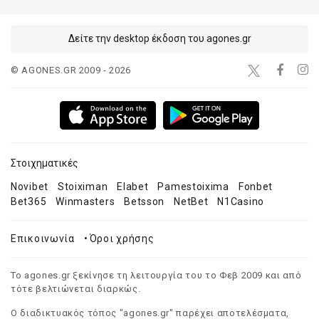
Δείτε την desktop έκδοση του agones.gr
© AGONES.GR 2009 - 2026
Στοιχηματικές
Novibet
Stoiximan
Elabet
Pamestoixima
Fonbet
Bet365
Winmasters
Betsson
NetBet
N1Casino
Επικοινωνία
•
Όροι χρήσης
Το agones.gr ξεκίνησε τη λειτουργία του το Φεβ 2009 και από
τότε βελτιώνεται διαρκώς.
Ο διαδικτυακός τόπος "agones.gr" παρέχει αποτελέσματα,