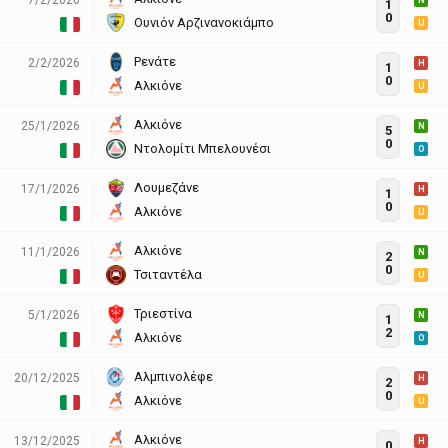
N
1
0
Ουνιόν Αρζινανοκιάμπο
U
Ρενάτε
2/2/2026
H
1
0
Αλκιόνε
U
Αλκιόνε
25/1/2026
N
5
0
Ντολομίτι Μπελουνέσι
O
Λουμεζάνε
17/1/2026
H
1
0
Αλκιόνε
U
Αλκιόνε
11/1/2026
N
2
0
Τσιταντέλα
U
Τριεστίνα
5/1/2026
N
1
2
Αλκιόνε
O
Αλμπινολέφε
20/12/2025
H
2
0
Αλκιόνε
U
Αλκιόνε
13/12/2025
H
0