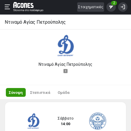
2
Στοιχηματικές
Stoixima
στο ποδόσφαιρο
Ντιναμό Αγίας Πετρούπολης
Ντιναμό Αγίας Πετρούπολης
I
Σύνοψη
Στατιστικά
Ομάδα
Σάββατο
14:00