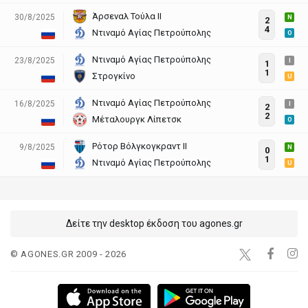
Άρσεναλ Τούλα ΙΙ
30/8/2025
N
2
4
Ντιναμό Αγίας Πετρούπολης
O
Ντιναμό Αγίας Πετρούπολης
23/8/2025
I
1
1
Στρογκίνο
U
Ντιναμό Αγίας Πετρούπολης
16/8/2025
I
2
2
Μέταλουργκ Λίπετσκ
O
Ρότορ Βόλγκογκραντ ΙΙ
9/8/2025
N
0
1
Ντιναμό Αγίας Πετρούπολης
U
Δείτε την desktop έκδοση του agones.gr
© AGONES.GR 2009 - 2026