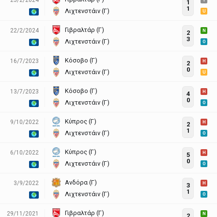
I
1
1
Λιχτενστάιν (Γ)
U
Γιβραλτάρ (Γ)
22/2/2024
N
2
3
Λιχτενστάιν (Γ)
O
Κόσοβο (Γ)
16/7/2023
H
2
0
Λιχτενστάιν (Γ)
U
Κόσοβο (Γ)
13/7/2023
H
4
0
Λιχτενστάιν (Γ)
O
Κύπρος (Γ)
9/10/2022
H
2
1
Λιχτενστάιν (Γ)
O
Κύπρος (Γ)
6/10/2022
H
5
0
Λιχτενστάιν (Γ)
O
Ανδόρα (Γ)
3/9/2022
H
3
1
Λιχτενστάιν (Γ)
O
Γιβραλτάρ (Γ)
29/11/2021
N
2