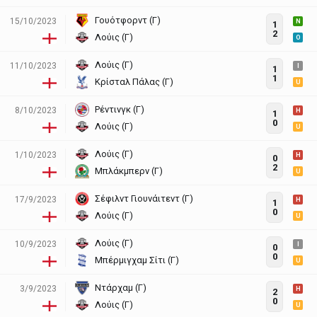
Γουότφορντ (Γ)
15/10/2023
N
1
2
Λούις (Γ)
O
Λούις (Γ)
11/10/2023
I
1
1
Κρίσταλ Πάλας (Γ)
U
Ρέντινγκ (Γ)
8/10/2023
H
1
0
Λούις (Γ)
U
Λούις (Γ)
1/10/2023
H
0
2
Μπλάκμπερν (Γ)
U
Σέφιλντ Γιουνάιτεντ (Γ)
17/9/2023
H
1
0
Λούις (Γ)
U
Λούις (Γ)
10/9/2023
I
0
0
Μπέρμιγχαμ Σίτι (Γ)
U
Ντάρχαμ (Γ)
3/9/2023
H
2
0
Λούις (Γ)
U