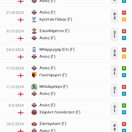
Λούις (Γ)
O
Λούις (Γ)
21/4/2024
H
0
2
Κρίσταλ Πάλας (Γ)
U
Σαουθάμπτον (Γ)
31/3/2024
H
2
1
Λούις (Γ)
O
Μπέρμιγχαμ Σίτι (Γ)
24/3/2024
H
2
0
Λούις (Γ)
U
Λούις (Γ)
17/3/2024
N
2
1
Γουότφορντ (Γ)
O
Μπλάκμπερν (Γ)
11/3/2024
H
2
1
Λούις (Γ)
O
Λούις (Γ)
3/3/2024
N
2
1
Σέφιλντ Γιουνάιτεντ (Γ)
O
Σάντερλαντ (Γ)
18/2/2024
H
4
3
Λούις (Γ)
O