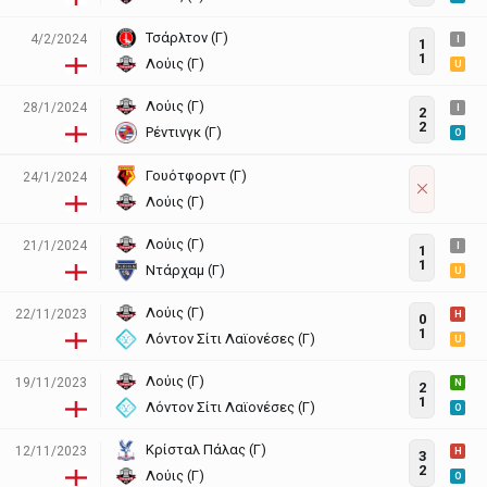
Τσάρλτον (Γ)
4/2/2024
I
1
1
Λούις (Γ)
U
Λούις (Γ)
28/1/2024
I
2
2
Ρέντινγκ (Γ)
O
Γουότφορντ (Γ)
24/1/2024
Λούις (Γ)
Λούις (Γ)
21/1/2024
I
1
1
Ντάρχαμ (Γ)
U
Λούις (Γ)
22/11/2023
H
0
1
Λόντον Σίτι Λαϊονέσες (Γ)
U
Λούις (Γ)
19/11/2023
N
2
1
Λόντον Σίτι Λαϊονέσες (Γ)
O
Κρίσταλ Πάλας (Γ)
12/11/2023
H
3
2
Λούις (Γ)
O