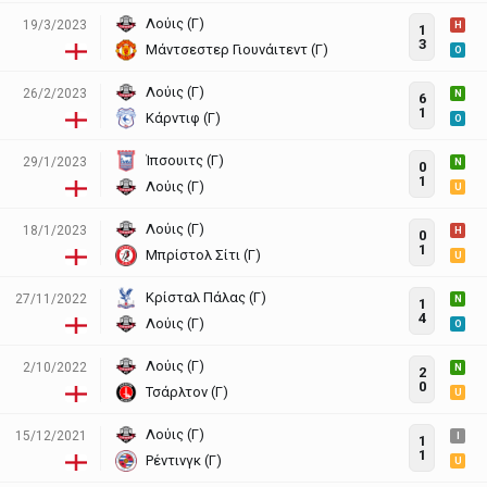
Λούις (Γ)
19/3/2023
H
1
3
Μάντσεστερ Γιουνάιτεντ (Γ)
O
Λούις (Γ)
26/2/2023
N
6
1
Κάρντιφ (Γ)
O
Ίπσουιτς (Γ)
29/1/2023
N
0
1
Λούις (Γ)
U
Λούις (Γ)
18/1/2023
H
0
1
Μπρίστολ Σίτι (Γ)
U
Κρίσταλ Πάλας (Γ)
27/11/2022
N
1
4
Λούις (Γ)
O
Λούις (Γ)
2/10/2022
N
2
0
Τσάρλτον (Γ)
U
Λούις (Γ)
15/12/2021
I
1
1
Ρέντινγκ (Γ)
U