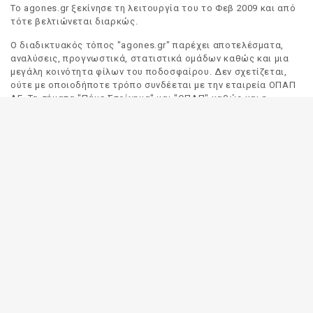
Το agones.gr ξεκίνησε τη λειτουργία του το Φεβ 2009 και από
τότε βελτιώνεται διαρκώς.
Ο διαδικτυακός τόπος "agones.gr" παρέχει αποτελέσματα,
αναλύσεις, προγνωστικά, στατιστικά ομάδων καθώς και μια
μεγάλη κοινότητα φίλων του ποδοσφαίρου. Δεν σχετίζεται,
ούτε με οποιοδήποτε τρόπο συνδέεται με την εταιρεία ΟΠΑΠ
ΑΕ. Τα σήματα "Πάμε Στοίχημα" και "ΟΠΑΠ" καθώς και η
απόδοσή τους στα Αγγλικά, αποτελούν αποκλειστική
ιδιοκτησία της ΟΠΑΠ ΑΕ. Οποιαδήποτε αναφορά σε σήμα
τρίτου προσώπου γίνεται αποκλειστικά και μόνο για να
δηλωθεί ο προορισμός και η προέλευση του.
Το "agones.gr" είναι ενημερωτικός διαδικτυακός τόπος και
όλες οι πληροφορίες που αναρτώνται σε αυτόν έχουν ως
σκοπό την ενημέρωση του κοινού. Καταβάλουμε κάθε δυνατή
προσπάθεια έτσι ώστε οι πληροφορίες που δημοσιεύουμε να
είναι σωστές. Σε καμία περίπτωση δεν εγγυόμαστε την
ακρίβεια του περιεχομένου και για τον λόγο αυτό κάθε
χρήστης του παρόντος διαδικτυακού τόπου οφείλει να
ελέγχει στα πρακτορεία του ΟΠΑΠ για τυχόν αλλαγές σε
οποιαδήποτε αναρτηθείσα πληροφορία (π.χ. πρόγραμμα
αγώνων, αποδόσεις, αποτελέσματα κλπ).