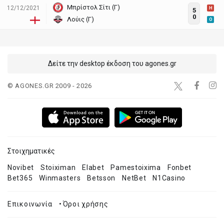
Μπρίστολ Σίτι (Γ)
12/12/2021
H
5
0
Λούις (Γ)
O
Δείτε την desktop έκδοση του agones.gr
© AGONES.GR 2009 - 2026
Στοιχηματικές
Novibet
Stoiximan
Elabet
Pamestoixima
Fonbet
Bet365
Winmasters
Betsson
NetBet
N1Casino
Επικοινωνία
•
Όροι χρήσης