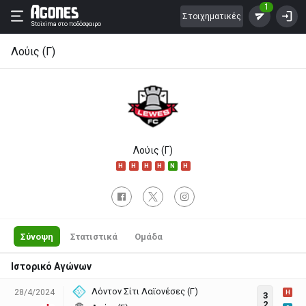
1
Στοιχηματικές
Stoixima
στο ποδόσφαιρο
Λούις (Γ)
Λούις (Γ)
H
H
H
H
N
H
Σύνοψη
Στατιστικά
Ομάδα
Ιστορικό Αγώνων
Λόντον Σίτι Λαϊονέσες (Γ)
28/4/2024
H
3
2