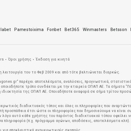
Elabet
Pamestoixima
Fonbet
Bet365
Winmasters
Betsson
rs
Όροι χρήσης
Έκδοση για κινητά
•
•
η λειτουργία του το Φεβ 2009 και από τότε βελτιώνεται διαρκώς.
agones.gr" παρέχει αποτελέσματα, αναλύσεις, προγνωστικά, στατιστικ
ε οποιοδήποτε τρόπο συνδέεται με την εταιρεία ΟΠΑΠ ΑΕ. Τα σήματα "Π
 ιδιοκτησία της ΟΠΑΠ ΑΕ. Οποιαδήποτε αναφορά σε σήμα τρίτου προσώπ
νημερωτικός διαδικτυακός τόπος και όλες οι πληροφορίες που αναρτώντ
ή προσπάθεια έτσι ώστε οι πληροφορίες που δημοσιεύουμε να είναι σ
ον λόγο αυτό κάθε χρήστης του παρόντος διαδικτυακού τόπου οφείλει 
α πληροφορία (π.χ. πρόγραμμα αγώνων, αποδόσεις, αποτελέσματα κλπ).
ι για αποκλειστικά ενημερωτικούς σκοπούς.