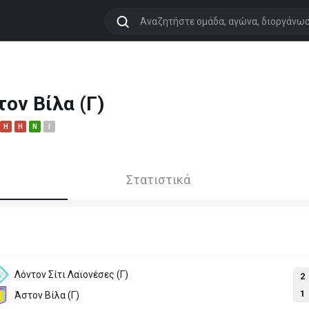
ον Βίλα (Γ)
H
H
N
I
Στατιστικά
Λόντον Σίτι Λαϊονέσες (Γ)
2
1
Άστον Βίλα (Γ)