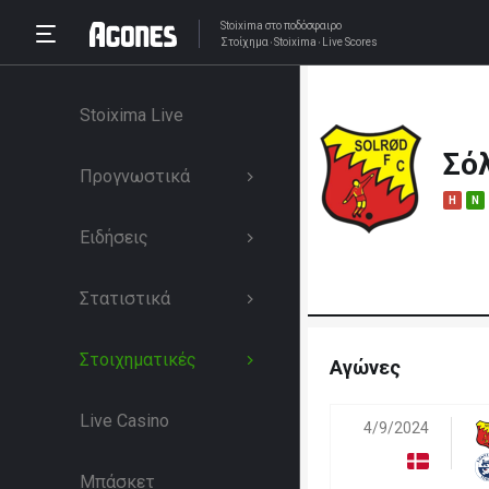
Stoixima
στο ποδόσφαιρο
Στοίχημα
Stoixima
Live Scores
Stoixima Live
Σό
Προγνωστικά
H
N
Ειδήσεις
Στατιστικά
Στοιχηματικές
Αγώνες
Live Casino
4/9/2024
Μπάσκετ