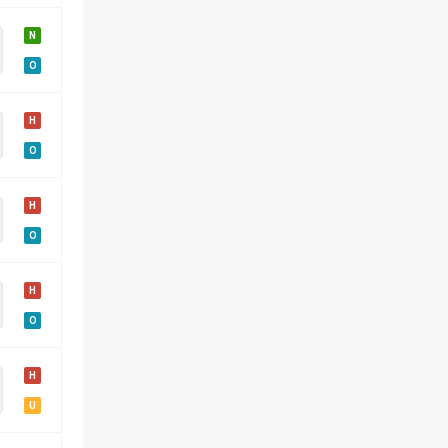
N
O
H
O
H
O
H
O
H
U