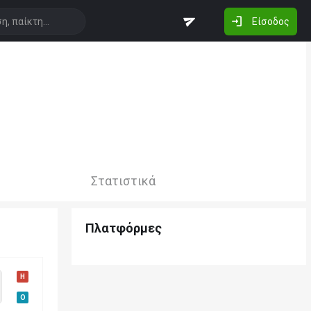
Είσοδος
Στατιστικά
Πλατφόρμες
H
O