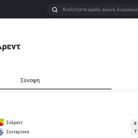
λρεντ
Σύνοψη
Σόλρεντ
0
7
Σοντερίσκε