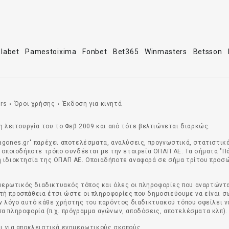
Elabet
Pamestoixima
Fonbet
Bet365
Winmasters
Betsson
rs
Όροι χρήσης
Έκδοση για κινητά
•
•
η λειτουργία του το Φεβ 2009 και από τότε βελτιώνεται διαρκώς.
agones.gr" παρέχει αποτελέσματα, αναλύσεις, προγνωστικά, στατιστικ
ε οποιοδήποτε τρόπο συνδέεται με την εταιρεία ΟΠΑΠ ΑΕ. Τα σήματα "Π
 ιδιοκτησία της ΟΠΑΠ ΑΕ. Οποιαδήποτε αναφορά σε σήμα τρίτου προσώπ
νημερωτικός διαδικτυακός τόπος και όλες οι πληροφορίες που αναρτώντ
ή προσπάθεια έτσι ώστε οι πληροφορίες που δημοσιεύουμε να είναι σ
ον λόγο αυτό κάθε χρήστης του παρόντος διαδικτυακού τόπου οφείλει 
α πληροφορία (π.χ. πρόγραμμα αγώνων, αποδόσεις, αποτελέσματα κλπ).
ι για αποκλειστικά ενημερωτικούς σκοπούς.