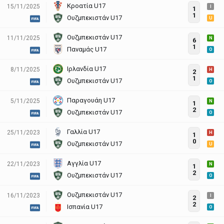
Κροατία U17
15/11/2025
I
1
1
Ουζμπεκιστάν U17
U
Ουζμπεκιστάν U17
11/11/2025
N
6
1
Παναμάς U17
O
Ιρλανδία U17
8/11/2025
H
2
1
Ουζμπεκιστάν U17
O
Παραγουάη U17
5/11/2025
N
1
2
Ουζμπεκιστάν U17
O
Γαλλία U17
25/11/2023
H
1
0
Ουζμπεκιστάν U17
U
Αγγλία U17
22/11/2023
N
1
2
Ουζμπεκιστάν U17
O
Ουζμπεκιστάν U17
16/11/2023
I
2
2
Ισπανία U17
O