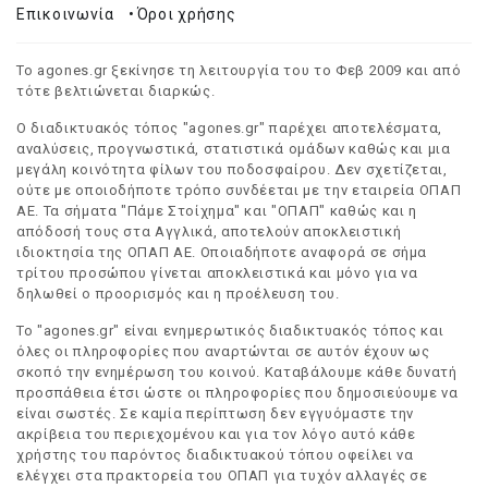
Επικοινωνία
•
Όροι χρήσης
Το agones.gr ξεκίνησε τη λειτουργία του το Φεβ 2009 και από
τότε βελτιώνεται διαρκώς.
Ο διαδικτυακός τόπος "agones.gr" παρέχει αποτελέσματα,
αναλύσεις, προγνωστικά, στατιστικά ομάδων καθώς και μια
μεγάλη κοινότητα φίλων του ποδοσφαίρου. Δεν σχετίζεται,
ούτε με οποιοδήποτε τρόπο συνδέεται με την εταιρεία ΟΠΑΠ
ΑΕ. Τα σήματα "Πάμε Στοίχημα" και "ΟΠΑΠ" καθώς και η
απόδοσή τους στα Αγγλικά, αποτελούν αποκλειστική
ιδιοκτησία της ΟΠΑΠ ΑΕ. Οποιαδήποτε αναφορά σε σήμα
τρίτου προσώπου γίνεται αποκλειστικά και μόνο για να
δηλωθεί ο προορισμός και η προέλευση του.
Το "agones.gr" είναι ενημερωτικός διαδικτυακός τόπος και
όλες οι πληροφορίες που αναρτώνται σε αυτόν έχουν ως
σκοπό την ενημέρωση του κοινού. Καταβάλουμε κάθε δυνατή
προσπάθεια έτσι ώστε οι πληροφορίες που δημοσιεύουμε να
είναι σωστές. Σε καμία περίπτωση δεν εγγυόμαστε την
ακρίβεια του περιεχομένου και για τον λόγο αυτό κάθε
χρήστης του παρόντος διαδικτυακού τόπου οφείλει να
ελέγχει στα πρακτορεία του ΟΠΑΠ για τυχόν αλλαγές σε