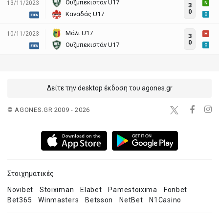
Ουζμπεκιστάν U17
13/11/2023
N
3
0
Καναδάς U17
O
Μάλι U17
10/11/2023
H
3
0
Ουζμπεκιστάν U17
O
Δείτε την desktop έκδοση του agones.gr
© AGONES.GR 2009 - 2026
Στοιχηματικές
Novibet
Stoiximan
Elabet
Pamestoixima
Fonbet
Bet365
Winmasters
Betsson
NetBet
N1Casino