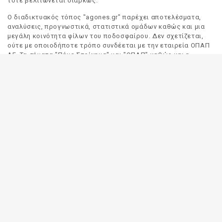
τότε βελτιώνεται διαρκώς.
Ο διαδικτυακός τόπος "agones.gr" παρέχει αποτελέσματα,
αναλύσεις, προγνωστικά, στατιστικά ομάδων καθώς και μια
μεγάλη κοινότητα φίλων του ποδοσφαίρου. Δεν σχετίζεται,
ούτε με οποιοδήποτε τρόπο συνδέεται με την εταιρεία ΟΠΑΠ
ΑΕ. Τα σήματα "Πάμε Στοίχημα" και "ΟΠΑΠ" καθώς και η
απόδοσή τους στα Αγγλικά, αποτελούν αποκλειστική
ιδιοκτησία της ΟΠΑΠ ΑΕ. Οποιαδήποτε αναφορά σε σήμα
τρίτου προσώπου γίνεται αποκλειστικά και μόνο για να
δηλωθεί ο προορισμός και η προέλευση του.
Το "agones.gr" είναι ενημερωτικός διαδικτυακός τόπος και
όλες οι πληροφορίες που αναρτώνται σε αυτόν έχουν ως
σκοπό την ενημέρωση του κοινού. Καταβάλουμε κάθε δυνατή
προσπάθεια έτσι ώστε οι πληροφορίες που δημοσιεύουμε να
είναι σωστές. Σε καμία περίπτωση δεν εγγυόμαστε την
ακρίβεια του περιεχομένου και για τον λόγο αυτό κάθε
χρήστης του παρόντος διαδικτυακού τόπου οφείλει να
ελέγχει στα πρακτορεία του ΟΠΑΠ για τυχόν αλλαγές σε
οποιαδήποτε αναρτηθείσα πληροφορία (π.χ. πρόγραμμα
αγώνων, αποδόσεις, αποτελέσματα κλπ).
Οι αποδόσεις παρέχονται για αποκλειστικά ενημερωτικούς
σκοπούς.