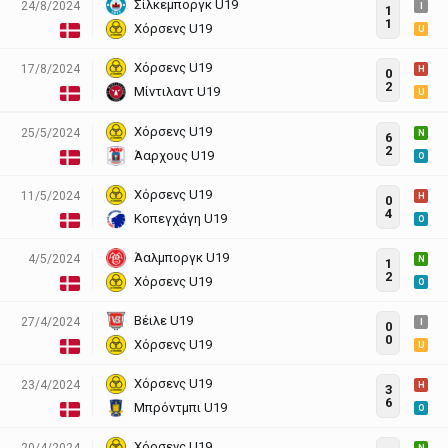
Σίλκεμποργκ U19
24/8/2024
I
1
1
Χόρσενς U19
U
Χόρσενς U19
17/8/2024
H
0
2
Μίντιλαντ U19
U
Χόρσενς U19
25/5/2024
N
6
2
Άαρχους U19
O
Χόρσενς U19
11/5/2024
H
0
4
Κοπεγχάγη U19
O
Άαλμποργκ U19
4/5/2024
N
1
2
Χόρσενς U19
O
Βέιλε U19
27/4/2024
I
0
0
Χόρσενς U19
U
Χόρσενς U19
23/4/2024
H
3
6
Μπρόντμπι U19
O
Χόρσενς U19
20/4/2024