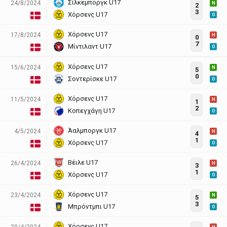
Σίλκεμποργκ U17
24/8/2024
N
2
3
Χόρσενς U17
O
Χόρσενς U17
17/8/2024
H
0
7
Μίντιλαντ U17
O
Χόρσενς U17
15/6/2024
N
5
0
Σοντερίσκε U17
O
Χόρσενς U17
11/5/2024
H
1
2
Κοπεγχάγη U17
O
Άαλμποργκ U17
4/5/2024
H
4
1
Χόρσενς U17
O
Βέιλε U17
26/4/2024
H
3
1
Χόρσενς U17
O
Χόρσενς U17
23/4/2024
N
5
3
Μπρόντμπι U17
O
Χόρσενς U17
20/4/2024