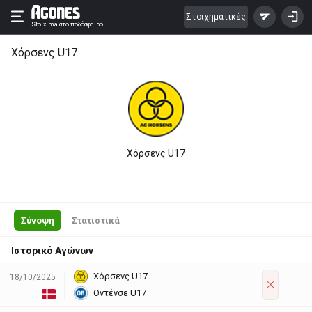
Στοιχηματικές
Stoixima
στο ποδόσφαιρο
Χόρσενς U17
Χόρσενς U17
Σύνοψη
Στατιστικά
Ιστορικό Αγώνων
Χόρσενς U17
18/10/2025
Οντένσε U17