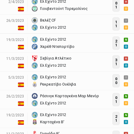
Ελ Εχίντο 2012
2/4/2023
H
0
1
Γιουβεντούντ Τορεμολίνος
U
Βελέζ CF
26/3/2023
I
1
1
Ελ Εχίντο 2012
U
Ελ Εχίντο 2012
19/3/2023
N
2
1
Χερέθ Ντεπορτίβο
O
Σεβίγια Ατλέτικο
11/3/2023
H
3
1
Ελ Εχίντο 2012
O
Ελ Εχίντο 2012
5/3/2023
I
0
0
Ρεκρεατίβο Ουέλβα
U
Ράσινγκ Καρταγκένα Μαρ Μενόρ
26/2/2023
N
0
1
Ελ Εχίντο 2012
U
Ελ Εχίντο 2012
19/2/2023
N
2
1
Καρταχένα Β'
O
Γρανάδα Β'
11/2/2023