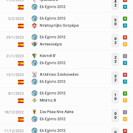
H
4
2
Ελ Εχίντο 2012
O
Ελ Εχίντο 2012
5/2/2023
N
5
0
Ντεπορτίβο Ουτρέρα
O
Ελ Εχίντο 2012
29/1/2023
H
0
2
Αντεκουέρα
U
Κάντιθ Β'
21/1/2023
I
2
2
Ελ Εχίντο 2012
O
Ατλέτικο Σανλουκένο
15/1/2023
H
3
2
Ελ Εχίντο 2012
O
Ελ Εχίντο 2012
8/1/2023
N
1
0
Μπέτις Β
U
Σαν Ρόκε Ντε Λέπε
18/12/2022
I
0
0
Ελ Εχίντο 2012
U
Ελ Εχίντο 2012
11/12/2022
H
0