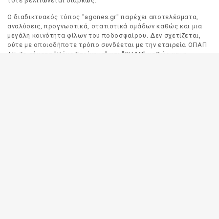
τότε βελτιώνεται διαρκώς.
Ο διαδικτυακός τόπος "agones.gr" παρέχει αποτελέσματα,
αναλύσεις, προγνωστικά, στατιστικά ομάδων καθώς και μια
μεγάλη κοινότητα φίλων του ποδοσφαίρου. Δεν σχετίζεται,
ούτε με οποιοδήποτε τρόπο συνδέεται με την εταιρεία ΟΠΑΠ
ΑΕ. Τα σήματα "Πάμε Στοίχημα" και "ΟΠΑΠ" καθώς και η
απόδοσή τους στα Αγγλικά, αποτελούν αποκλειστική
ιδιοκτησία της ΟΠΑΠ ΑΕ. Οποιαδήποτε αναφορά σε σήμα
τρίτου προσώπου γίνεται αποκλειστικά και μόνο για να
δηλωθεί ο προορισμός και η προέλευση του.
Το "agones.gr" είναι ενημερωτικός διαδικτυακός τόπος και
όλες οι πληροφορίες που αναρτώνται σε αυτόν έχουν ως
σκοπό την ενημέρωση του κοινού. Καταβάλουμε κάθε δυνατή
προσπάθεια έτσι ώστε οι πληροφορίες που δημοσιεύουμε να
είναι σωστές. Σε καμία περίπτωση δεν εγγυόμαστε την
ακρίβεια του περιεχομένου και για τον λόγο αυτό κάθε
χρήστης του παρόντος διαδικτυακού τόπου οφείλει να
ελέγχει στα πρακτορεία του ΟΠΑΠ για τυχόν αλλαγές σε
οποιαδήποτε αναρτηθείσα πληροφορία (π.χ. πρόγραμμα
αγώνων, αποδόσεις, αποτελέσματα κλπ).
Οι αποδόσεις παρέχονται για αποκλειστικά ενημερωτικούς
σκοπούς.