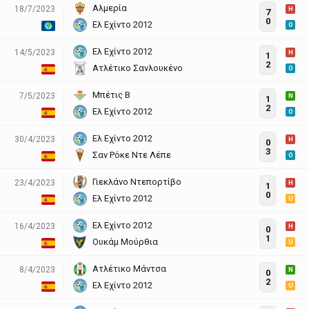
Αλμερία
18/7/2023
H
7
0
Ελ Εχίντο 2012
O
Ελ Εχίντο 2012
14/5/2023
H
1
2
Ατλέτικο Σανλουκένο
O
Μπέτις Β
7/5/2023
N
1
2
Ελ Εχίντο 2012
O
Ελ Εχίντο 2012
30/4/2023
H
0
3
Σαν Ρόκε Ντε Λέπε
O
Γιεκλάνο Ντεπορτίβο
23/4/2023
H
1
0
Ελ Εχίντο 2012
U
Ελ Εχίντο 2012
16/4/2023
H
0
1
Ουκάμ Μούρθια
U
Ατλέτικο Μάντσα
8/4/2023
N
0
2
Ελ Εχίντο 2012
U