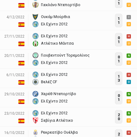
1
Γιεκλάνο Ντεπορτίβο
U
Ουκάμ Μούρθια
4/12/2022
I
1
1
Ελ Εχίντο 2012
U
Ελ Εχίντο 2012
27/11/2022
H
0
1
Ατλέτικο Μάντσα
U
Γιουβεντούντ Τορεμολίνος
20/11/2022
N
0
1
Ελ Εχίντο 2012
U
Ελ Εχίντο 2012
6/11/2022
H
1
3
Βελέζ CF
O
Χερέθ Ντεπορτίβο
29/10/2022
N
0
1
Ελ Εχίντο 2012
U
Ελ Εχίντο 2012
23/10/2022
N
2
0
Σεβίγια Ατλέτικο
U
Ρεκρεατίβο Ουέλβα
16/10/2022
H
2