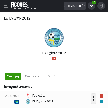
2
Στοιχηματικές
Stoixima
στο ποδόσφαιρο
Ελ Εχίντο 2012
Ελ Εχίντο 2012
H
Σύνοψη
Στατιστικά
Ομάδα
Ιστορικό Αγώνων
Γρανάδα
22/7/2023
H
8
0
Ελ Εχίντο 2012
O