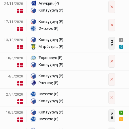
Λίνγκμπι (Ρ)
24/11/2020
Κοπεγχάγη (Ρ)
Κοπεγχάγη (Ρ)
17/11/2020
Οντένσε (Ρ)
Κοπεγχάγη (Ρ)
13/10/2020
I
2
2
Μπρόντμπι (Ρ)
O
Έσμπιεργκ (Ρ)
18/5/2020
Κοπεγχάγη (Ρ)
Κοπεγχάγη (Ρ)
4/5/2020
Ράντερς (Ρ)
Οντένσε (Ρ)
27/4/2020
Κοπεγχάγη (Ρ)
Κοπεγχάγη (Ρ)
10/2/2020
N
2
0
Οντένσε (Ρ)
U