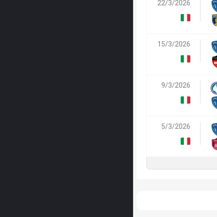
22/3/2026
15/3/2026
9/3/2026
5/3/2026