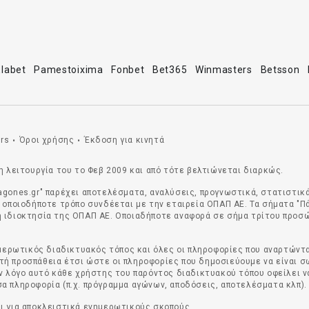
Elabet
Pamestoixima
Fonbet
Bet365
Winmasters
Betsson
rs
Όροι χρήσης
Έκδοση για κινητά
•
•
η λειτουργία του το Φεβ 2009 και από τότε βελτιώνεται διαρκώς.
agones.gr" παρέχει αποτελέσματα, αναλύσεις, προγνωστικά, στατιστικ
ε οποιοδήποτε τρόπο συνδέεται με την εταιρεία ΟΠΑΠ ΑΕ. Τα σήματα "Π
 ιδιοκτησία της ΟΠΑΠ ΑΕ. Οποιαδήποτε αναφορά σε σήμα τρίτου προσώπ
νημερωτικός διαδικτυακός τόπος και όλες οι πληροφορίες που αναρτώντ
ή προσπάθεια έτσι ώστε οι πληροφορίες που δημοσιεύουμε να είναι σ
ον λόγο αυτό κάθε χρήστης του παρόντος διαδικτυακού τόπου οφείλει 
α πληροφορία (π.χ. πρόγραμμα αγώνων, αποδόσεις, αποτελέσματα κλπ).
ι για αποκλειστικά ενημερωτικούς σκοπούς.