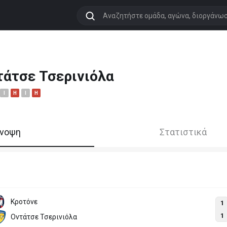
τάτσε Τσερινιόλα
I
H
I
H
νοψη
Στατιστικά
Κροτόνε
1
1
Οντάτσε Τσερινιόλα