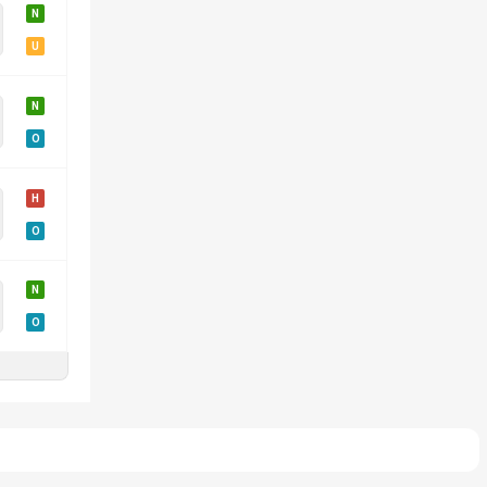
N
U
N
O
H
O
N
O