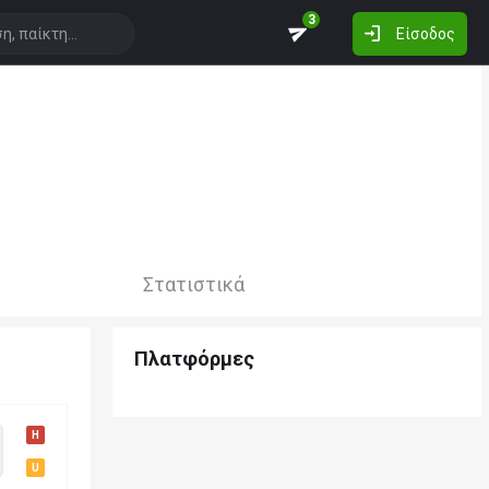
3
Είσοδος
Στατιστικά
Πλατφόρμες
H
U