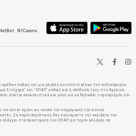
NetBet
N1Casino
ά ομάδων καθώς και μια μεγάλη κοινότητα φίλων του ποδοσφαίρου.
άμε Στοίχημα" και "ΟΠΑΠ" καθώς και η απόδοσή τους στα Αγγλικά,
ου γίνεται αποκλειστικά και μόνο για να δηλωθεί ο προορισμός και
αι σε αυτόν έχουν ως σκοπό την ενημέρωση του κοινού.
ωστές. Σε καμία περίπτωση δεν εγγυόμαστε την ακρίβεια του
να ελέγχει στα πρακτορεία του ΟΠΑΠ για τυχόν αλλαγές σε