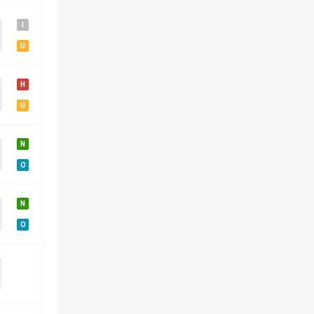
I
U
H
U
N
O
N
O