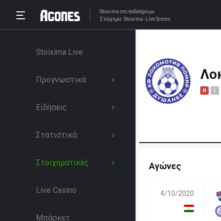
Stoixima
στο ποδόσφαιρο
Στοίχημα
Stoixima
Live Scores
Stoixima Live
Λο
Προγνωστικά
H
I
Ειδήσεις
Στατιστικά
Στοιχηματικές
Αγώνες
Live Casino
4/10/2020
Μπάσκετ