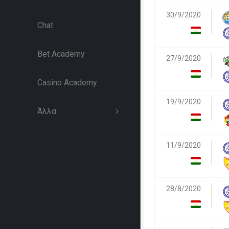
30/9/2020
Chat
Bet Academy
27/9/2020
Casino Academy
19/9/2020
Άλλα
11/9/2020
28/8/2020