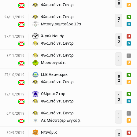
0
Φλαμπό ντι Σεντρ
U
Φλαμπό ντι Σεντρ
24/11/2019
N
2
1
Μπουγιουμπούρα Σίτι
O
Άιγκλ Νουάρ
17/11/2019
H
5
2
Φλαμπό ντι Σεντρ
O
Φλαμπό ντι Σεντρ
3/11/2019
I
1
1
Μουσονγκάτι
U
LLB Ακαντέμικ
27/10/2019
N
0
2
Φλαμπό ντι Σεντρ
U
Ολίμπικ Σταρ
12/10/2019
N
1
2
Φλαμπό ντι Σεντρ
O
Φλαμπό ντι Σεντρ
6/10/2019
I
1
1
Λε Μέσατζερ Ενγκόζι
U
Ντινάμικ
30/9/2019
H
2