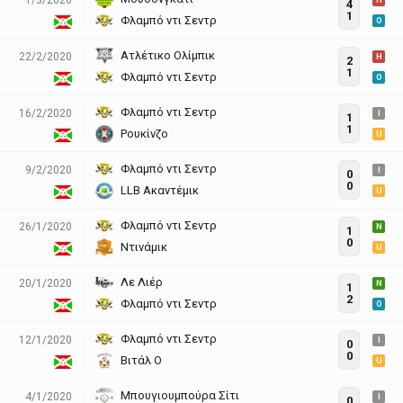
H
4
1
Φλαμπό ντι Σεντρ
O
Ατλέτικο Ολίμπικ
22/2/2020
H
2
1
Φλαμπό ντι Σεντρ
O
Φλαμπό ντι Σεντρ
16/2/2020
I
1
1
Ρουκίνζο
U
Φλαμπό ντι Σεντρ
9/2/2020
I
0
0
LLB Ακαντέμικ
U
Φλαμπό ντι Σεντρ
26/1/2020
N
1
0
Ντινάμικ
U
Λε Λιέρ
20/1/2020
N
1
2
Φλαμπό ντι Σεντρ
O
Φλαμπό ντι Σεντρ
12/1/2020
I
0
0
Βιτάλ Ο
U
Μπουγιουμπούρα Σίτι
4/1/2020
I
0