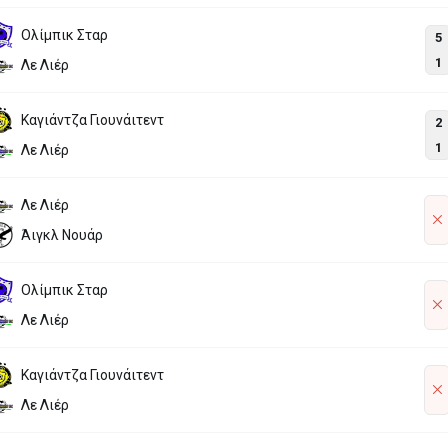
Ολίμπικ Σταρ
5
1
Λε Λιέρ
Καγιάντζα Γιουνάιτεντ
2
1
Λε Λιέρ
Λε Λιέρ
Άιγκλ Νουάρ
Ολίμπικ Σταρ
Λε Λιέρ
Καγιάντζα Γιουνάιτεντ
Λε Λιέρ