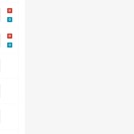
H
O
H
O