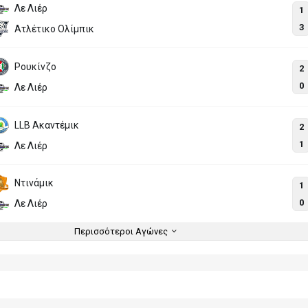
Λε Λιέρ
1
3
Ατλέτικο Ολίμπικ
Ρουκίνζο
2
0
Λε Λιέρ
LLB Ακαντέμικ
2
1
Λε Λιέρ
Ντινάμικ
1
0
Λε Λιέρ
Περισσότεροι Αγώνες