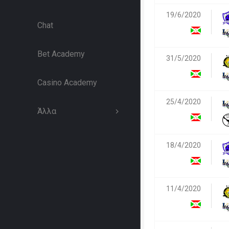
19/6/2020
Chat
Bet Academy
31/5/2020
Casino Academy
25/4/2020
Άλλα
18/4/2020
11/4/2020