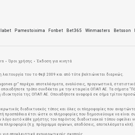
Elabet
Pamestoixima
Fonbet
Bet365
Winmasters
Betsson
rs
Όροι χρήσης
Έκδοση για κινητά
•
•
η λειτουργία του το Φεβ 2009 και από τότε βελτιώνεται διαρκώς.
agones.gr" παρέχει αποτελέσματα, αναλύσεις, προγνωστικά, στατιστικ
ε οποιοδήποτε τρόπο συνδέεται με την εταιρεία ΟΠΑΠ ΑΕ. Τα σήματα "Π
 ιδιοκτησία της ΟΠΑΠ ΑΕ. Οποιαδήποτε αναφορά σε σήμα τρίτου προσώπ
νημερωτικός διαδικτυακός τόπος και όλες οι πληροφορίες που αναρτώντ
ή προσπάθεια έτσι ώστε οι πληροφορίες που δημοσιεύουμε να είναι σ
ον λόγο αυτό κάθε χρήστης του παρόντος διαδικτυακού τόπου οφείλει 
α πληροφορία (π.χ. πρόγραμμα αγώνων, αποδόσεις, αποτελέσματα κλπ).
ι για αποκλειστικά ενημερωτικούς σκοπούς.