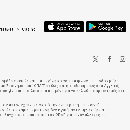
NetBet
N1Casino
ά ομάδων καθώς και μια μεγάλη κοινότητα φίλων του ποδοσφαίρου.
άμε Στοίχημα" και "ΟΠΑΠ" καθώς και η απόδοσή τους στα Αγγλικά,
ου γίνεται αποκλειστικά και μόνο για να δηλωθεί ο προορισμός και
αι σε αυτόν έχουν ως σκοπό την ενημέρωση του κοινού.
ωστές. Σε καμία περίπτωση δεν εγγυόμαστε την ακρίβεια του
να ελέγχει στα πρακτορεία του ΟΠΑΠ για τυχόν αλλαγές σε