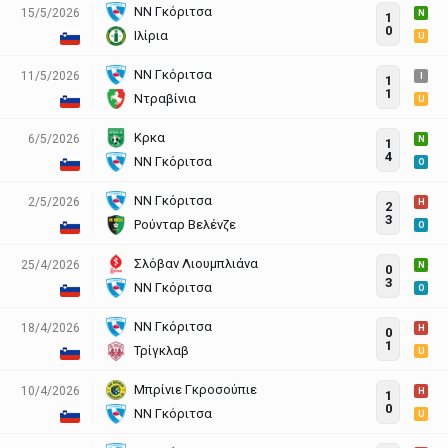
ΝΝ Γκόριτσα
15/5/2026
N
1
0
Ιλίρια
U
ΝΝ Γκόριτσα
11/5/2026
I
1
1
Ντραβίνια
U
Κρκα
6/5/2026
N
1
4
ΝΝ Γκόριτσα
O
ΝΝ Γκόριτσα
2/5/2026
H
2
3
Ρούνταρ Βελένζε
O
Σλόβαν Λιουμπλιάνα
25/4/2026
N
0
3
ΝΝ Γκόριτσα
O
ΝΝ Γκόριτσα
18/4/2026
H
0
1
Τρίγκλαβ
U
Μπρίνιε Γκροσούπιε
10/4/2026
H
1
0
ΝΝ Γκόριτσα
U