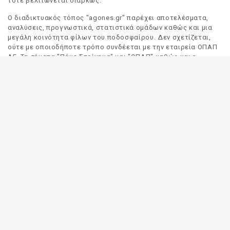
τότε βελτιώνεται διαρκώς.
Ο διαδικτυακός τόπος "agones.gr" παρέχει αποτελέσματα,
αναλύσεις, προγνωστικά, στατιστικά ομάδων καθώς και μια
μεγάλη κοινότητα φίλων του ποδοσφαίρου. Δεν σχετίζεται,
ούτε με οποιοδήποτε τρόπο συνδέεται με την εταιρεία ΟΠΑΠ
ΑΕ. Τα σήματα "Πάμε Στοίχημα" και "ΟΠΑΠ" καθώς και η
απόδοσή τους στα Αγγλικά, αποτελούν αποκλειστική
ιδιοκτησία της ΟΠΑΠ ΑΕ. Οποιαδήποτε αναφορά σε σήμα
τρίτου προσώπου γίνεται αποκλειστικά και μόνο για να
δηλωθεί ο προορισμός και η προέλευση του.
Το "agones.gr" είναι ενημερωτικός διαδικτυακός τόπος και
όλες οι πληροφορίες που αναρτώνται σε αυτόν έχουν ως
σκοπό την ενημέρωση του κοινού. Καταβάλουμε κάθε δυνατή
προσπάθεια έτσι ώστε οι πληροφορίες που δημοσιεύουμε να
είναι σωστές. Σε καμία περίπτωση δεν εγγυόμαστε την
ακρίβεια του περιεχομένου και για τον λόγο αυτό κάθε
χρήστης του παρόντος διαδικτυακού τόπου οφείλει να
ελέγχει στα πρακτορεία του ΟΠΑΠ για τυχόν αλλαγές σε
οποιαδήποτε αναρτηθείσα πληροφορία (π.χ. πρόγραμμα
αγώνων, αποδόσεις, αποτελέσματα κλπ).
Οι αποδόσεις παρέχονται για αποκλειστικά ενημερωτικούς
σκοπούς.