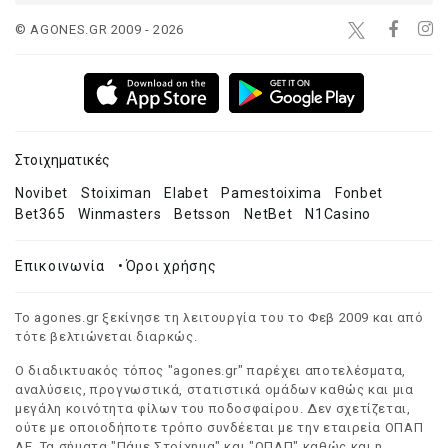
© AGONES.GR 2009 - 2026
Στοιχηματικές
Novibet
Stoiximan
Elabet
Pamestoixima
Fonbet
Bet365
Winmasters
Betsson
NetBet
N1Casino
Επικοινωνία
•
Όροι χρήσης
Το agones.gr ξεκίνησε τη λειτουργία του το Φεβ 2009 και από
τότε βελτιώνεται διαρκώς.
Ο διαδικτυακός τόπος "agones.gr" παρέχει αποτελέσματα,
αναλύσεις, προγνωστικά, στατιστικά ομάδων καθώς και μια
μεγάλη κοινότητα φίλων του ποδοσφαίρου. Δεν σχετίζεται,
ούτε με οποιοδήποτε τρόπο συνδέεται με την εταιρεία ΟΠΑΠ
ΑΕ. Τα σήματα "Πάμε Στοίχημα" και "ΟΠΑΠ" καθώς και η