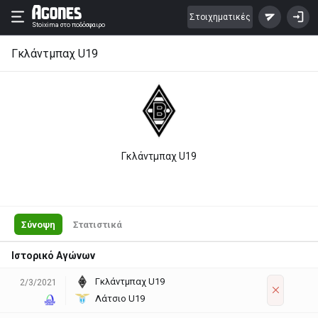
Στοιχηματικές
Stoixima
στο ποδόσφαιρο
Γκλάντμπαχ U19
Γκλάντμπαχ U19
Σύνοψη
Στατιστικά
Ιστορικό Αγώνων
Γκλάντμπαχ U19
2/3/2021
Λάτσιο U19