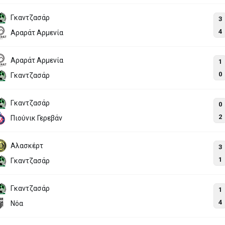
Γκαντζασάρ
3
4
Αραράτ Αρμενία
Αραράτ Αρμενία
1
0
Γκαντζασάρ
Γκαντζασάρ
0
2
Πιούνικ Γερεβάν
Αλασκέρτ
3
1
Γκαντζασάρ
Γκαντζασάρ
1
4
Νόα