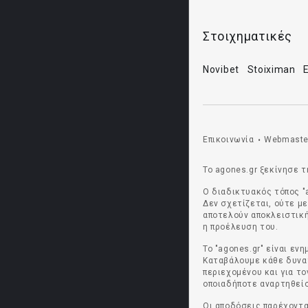
Στοιχηματικές
Novibet
Stoiximan
Επικοινωνία
Webmaste
•
Το agones.gr ξεκίνησε τ
Ο διαδικτυακός τόπος "
Δεν σχετίζεται, ούτε μ
αποτελούν αποκλειστική
η προέλευση του.
Το "agones.gr" είναι ε
Καταβάλουμε κάθε δυνατ
περιεχομένου και για τ
οποιαδήποτε αναρτηθείσ
Οι αποδόσεις παρέχοντα