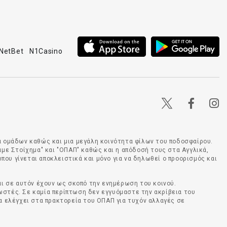
NetBet
N1Casino
ά ομάδων καθώς και μια μεγάλη κοινότητα φίλων του ποδοσφαίρου.
άμε Στοίχημα" και "ΟΠΑΠ" καθώς και η απόδοσή τους στα Αγγλικά,
ου γίνεται αποκλειστικά και μόνο για να δηλωθεί ο προορισμός και
αι σε αυτόν έχουν ως σκοπό την ενημέρωση του κοινού.
ωστές. Σε καμία περίπτωση δεν εγγυόμαστε την ακρίβεια του
να ελέγχει στα πρακτορεία του ΟΠΑΠ για τυχόν αλλαγές σε