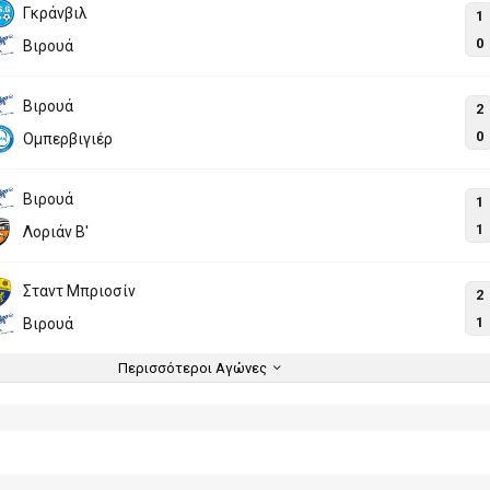
Γκράνβιλ
1
0
Βιρουά
Βιρουά
2
0
Ομπερβιγιέρ
Βιρουά
1
1
Λοριάν Β'
Σταντ Μπριοσίν
2
1
Βιρουά
Περισσότεροι Αγώνες