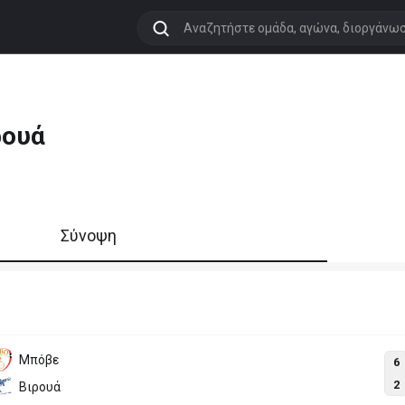
ρουά
Σύνοψη
Μπόβε
6
2
Βιρουά