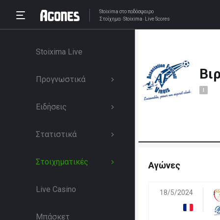
Stoixima
στο ποδόσφαιρο
Στοίχημα
Stoixima
Live Scores
Stoixima Live
Βι
Προγνωστικά
I
Ειδήσεις
Στατιστικά
Στοιχηματικές
Αγώνες
Live Casino
18/5/2024
Μπάσκετ