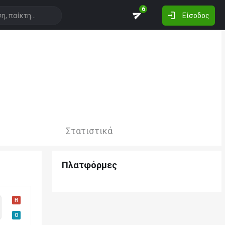
6
Είσοδος
Στατιστικά
Πλατφόρμες
H
O