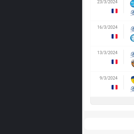
23/3/2024
16/3/2024
13/3/2024
9/3/2024