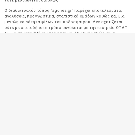
τότε βελτιώνεται διαρκώς.
Ο διαδικτυακός τόπος "agones.gr" παρέχει αποτελέσματα,
αναλύσεις, προγνωστικά, στατιστικά ομάδων καθώς και μια
μεγάλη κοινότητα φίλων του ποδοσφαίρου. Δεν σχετίζεται,
ούτε με οποιοδήποτε τρόπο συνδέεται με την εταιρεία ΟΠΑΠ
ΑΕ. Τα σήματα "Πάμε Στοίχημα" και "ΟΠΑΠ" καθώς και η
απόδοσή τους στα Αγγλικά, αποτελούν αποκλειστική
ιδιοκτησία της ΟΠΑΠ ΑΕ. Οποιαδήποτε αναφορά σε σήμα
τρίτου προσώπου γίνεται αποκλειστικά και μόνο για να
δηλωθεί ο προορισμός και η προέλευση του.
Το "agones.gr" είναι ενημερωτικός διαδικτυακός τόπος και
όλες οι πληροφορίες που αναρτώνται σε αυτόν έχουν ως
σκοπό την ενημέρωση του κοινού. Καταβάλουμε κάθε δυνατή
προσπάθεια έτσι ώστε οι πληροφορίες που δημοσιεύουμε να
είναι σωστές. Σε καμία περίπτωση δεν εγγυόμαστε την
ακρίβεια του περιεχομένου και για τον λόγο αυτό κάθε
χρήστης του παρόντος διαδικτυακού τόπου οφείλει να
ελέγχει στα πρακτορεία του ΟΠΑΠ για τυχόν αλλαγές σε
οποιαδήποτε αναρτηθείσα πληροφορία (π.χ. πρόγραμμα
αγώνων, αποδόσεις, αποτελέσματα κλπ).
Οι αποδόσεις παρέχονται για αποκλειστικά ενημερωτικούς
σκοπούς.