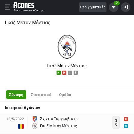
2
Στοιχηματικές
Stoixima
στο ποδόσφαιρο
Γκαζ Μέταν Μέντιας
Γκαζ Μέταν Μέντιας
N
H
I
I
Σύνοψη
Στατιστικά
Ομάδα
Ιστορικό Αγώνων
Σχίντια Ταργκόβιστε
13/5/2022
H
3
0
Γκαζ Μέταν Μέντιας
O