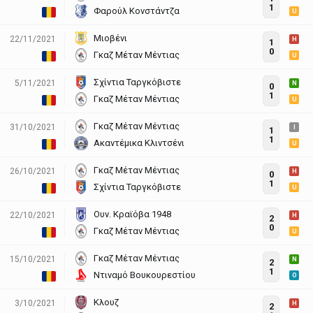
1
Φαρούλ Κονστάντζα
U
Μιοβένι
22/11/2021
H
1
0
Γκαζ Μέταν Μέντιας
U
Σχίντια Ταργκόβιστε
5/11/2021
N
0
1
Γκαζ Μέταν Μέντιας
U
Γκαζ Μέταν Μέντιας
31/10/2021
I
1
1
Ακαντέμικα Κλιντσένι
U
Γκαζ Μέταν Μέντιας
26/10/2021
H
0
1
Σχίντια Ταργκόβιστε
U
Ουν. Κραϊόβα 1948
22/10/2021
H
2
0
Γκαζ Μέταν Μέντιας
U
Γκαζ Μέταν Μέντιας
15/10/2021
N
2
1
Ντιναμό Βουκουρεστίου
O
Κλουζ
3/10/2021
H
2