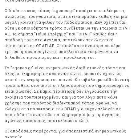
τότε βελτιώνεται διαρκώς.
Ο διαδικτυακός τόπος "agones.gr" παρέχει αποτελέσματα,
αναλύσεις, προγνωστικά, στατιστικά ομάδων καθώς και μια
μεγάλη κοινότητα φίλων του ποδοσφαίρου. Δεν σχετίζεται,
ούτε με οποιοδήποτε τρόπο συνδέεται με την εταιρεία ΟΠΑΠ
ΑΕ. Τα σήματα "Πάμε Στοίχημα" και "ΟΠΑΠ" καθώς και η
απόδοσή τους στα Αγγλικά, αποτελούν αποκλειστική
ιδιοκτησία της ΟΠΑΠ ΑΕ. Οποιαδήποτε αναφορά σε σήμα
τρίτου προσώπου γίνεται αποκλειστικά και μόνο για να
δηλωθεί ο προορισμός και η προέλευση του.
Το "agones.gr" είναι ενημερωτικός διαδικτυακός τόπος και
όλες οι πληροφορίες που αναρτώνται σε αυτόν έχουν ως
σκοπό την ενημέρωση του κοινού. Καταβάλουμε κάθε δυνατή
προσπάθεια έτσι ώστε οι πληροφορίες που δημοσιεύουμε να
είναι σωστές. Σε καμία περίπτωση δεν εγγυόμαστε την
ακρίβεια του περιεχομένου και για τον λόγο αυτό κάθε
χρήστης του παρόντος διαδικτυακού τόπου οφείλει να
ελέγχει στα πρακτορεία του ΟΠΑΠ για τυχόν αλλαγές σε
οποιαδήποτε αναρτηθείσα πληροφορία (π.χ. πρόγραμμα
αγώνων, αποδόσεις, αποτελέσματα κλπ).
Οι αποδόσεις παρέχονται για αποκλειστικά ενημερωτικούς
σκοπούς.