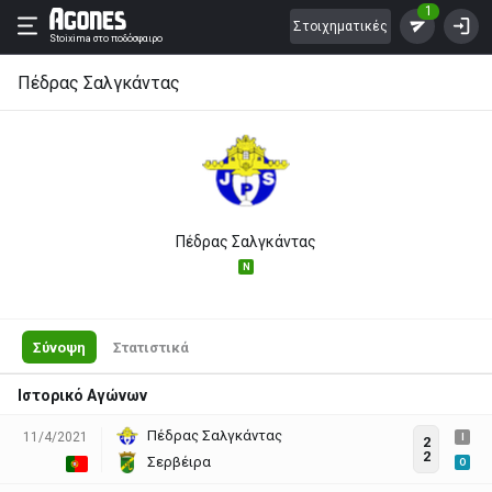
1
Στοιχηματικές
Stoixima
στο ποδόσφαιρο
Πέδρας Σαλγκάντας
Πέδρας Σαλγκάντας
N
Σύνοψη
Στατιστικά
Ιστορικό Αγώνων
Πέδρας Σαλγκάντας
11/4/2021
I
2
2
Σερβέιρα
O