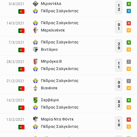
Μιραντέλα
3/4/2021
N
1
2
Πέδρας Σαλγκάντας
O
Πέδρας Σαλγκάντας
14/3/2021
H
0
1
Μερελινένσε
U
Πέδρας Σαλγκάντας
7/3/2021
N
2
0
Βιντάγκο
U
Μπράγκα Β
28/2/2021
I
1
1
Πέδρας Σαλγκάντας
U
Πέδρας Σαλγκάντας
21/2/2021
I
0
0
Βιανένσε
U
Σερβέιρα
16/2/2021
N
0
2
Πέδρας Σαλγκάντας
U
Μαρία Ντα Φόντε
13/2/2021
H
1
0
Πέδρας Σαλγκάντας
U