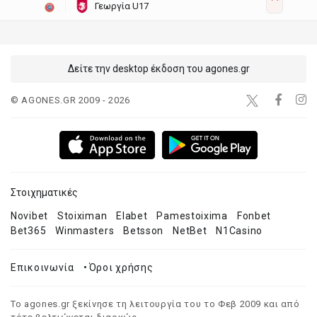
Γεωργία U17
Δείτε την desktop έκδοση του agones.gr
© AGONES.GR 2009 - 2026
Στοιχηματικές
Novibet
Stoiximan
Elabet
Pamestoixima
Fonbet
Bet365
Winmasters
Betsson
NetBet
N1Casino
Επικοινωνία
•
Όροι χρήσης
Το agones.gr ξεκίνησε τη λειτουργία του το Φεβ 2009 και από