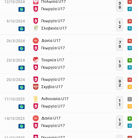
Πολωνία U17
12/10/2024
H
3
0
Γεωργία U17
O
Γεωργία U17
9/10/2024
H
1
2
Σλοβενία U17
O
Δανία U17
26/3/2024
H
7
0
Γεωργία U17
O
Τουρκία U17
23/3/2024
N
1
3
Γεωργία U17
O
Γεωργία U17
20/3/2024
H
0
2
Σερβία U17
U
Λιθουανία U17
17/10/2023
I
1
1
Γεωργία U17
U
Δανία U17
14/10/2023
N
1
2
Γεωργία U17
O
Γεωργία U17
11/10/2023