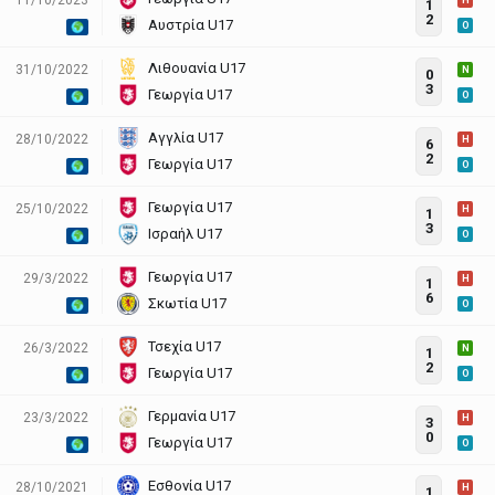
H
1
2
Αυστρία U17
O
Λιθουανία U17
31/10/2022
N
0
3
Γεωργία U17
O
Αγγλία U17
28/10/2022
H
6
2
Γεωργία U17
O
Γεωργία U17
25/10/2022
H
1
3
Ισραήλ U17
O
Γεωργία U17
29/3/2022
H
1
6
Σκωτία U17
O
Τσεχία U17
26/3/2022
N
1
2
Γεωργία U17
O
Γερμανία U17
23/3/2022
H
3
0
Γεωργία U17
O
Εσθονία U17
28/10/2021
H
1