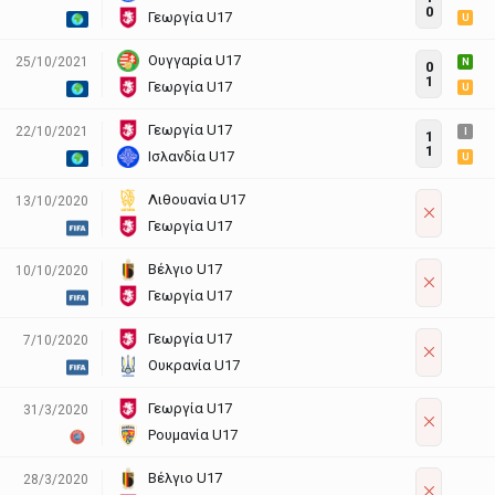
0
Γεωργία U17
U
Ουγγαρία U17
25/10/2021
N
0
1
Γεωργία U17
U
Γεωργία U17
22/10/2021
I
1
1
Ισλανδία U17
U
Λιθουανία U17
13/10/2020
Γεωργία U17
Βέλγιο U17
10/10/2020
Γεωργία U17
Γεωργία U17
7/10/2020
Ουκρανία U17
Γεωργία U17
31/3/2020
Ρουμανία U17
Βέλγιο U17
28/3/2020