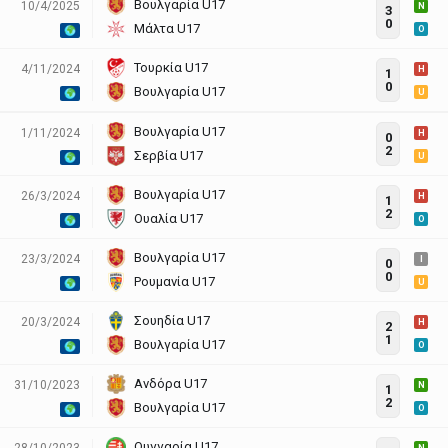
Βουλγαρία U17
10/4/2025
N
3
0
Μάλτα U17
O
Τουρκία U17
4/11/2024
H
1
0
Βουλγαρία U17
U
Βουλγαρία U17
1/11/2024
H
0
2
Σερβία U17
U
Βουλγαρία U17
26/3/2024
H
1
2
Ουαλία U17
O
Βουλγαρία U17
23/3/2024
I
0
0
Ρουμανία U17
U
Σουηδία U17
20/3/2024
H
2
1
Βουλγαρία U17
O
Ανδόρα U17
31/10/2023
N
1
2
Βουλγαρία U17
O
Ουγγαρία U17
28/10/2023