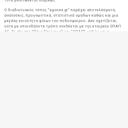
τότε βελτιώνεται διαρκώς.
Ο διαδικτυακός τόπος "agones.gr" παρέχει αποτελέσματα,
αναλύσεις, προγνωστικά, στατιστικά ομάδων καθώς και μια
μεγάλη κοινότητα φίλων του ποδοσφαίρου. Δεν σχετίζεται,
ούτε με οποιοδήποτε τρόπο συνδέεται με την εταιρεία ΟΠΑΠ
ΑΕ. Τα σήματα "Πάμε Στοίχημα" και "ΟΠΑΠ" καθώς και η
απόδοσή τους στα Αγγλικά, αποτελούν αποκλειστική
ιδιοκτησία της ΟΠΑΠ ΑΕ. Οποιαδήποτε αναφορά σε σήμα
τρίτου προσώπου γίνεται αποκλειστικά και μόνο για να
δηλωθεί ο προορισμός και η προέλευση του.
Το "agones.gr" είναι ενημερωτικός διαδικτυακός τόπος και
όλες οι πληροφορίες που αναρτώνται σε αυτόν έχουν ως
σκοπό την ενημέρωση του κοινού. Καταβάλουμε κάθε δυνατή
προσπάθεια έτσι ώστε οι πληροφορίες που δημοσιεύουμε να
είναι σωστές. Σε καμία περίπτωση δεν εγγυόμαστε την
ακρίβεια του περιεχομένου και για τον λόγο αυτό κάθε
χρήστης του παρόντος διαδικτυακού τόπου οφείλει να
ελέγχει στα πρακτορεία του ΟΠΑΠ για τυχόν αλλαγές σε
οποιαδήποτε αναρτηθείσα πληροφορία (π.χ. πρόγραμμα
αγώνων, αποδόσεις, αποτελέσματα κλπ).
Οι αποδόσεις παρέχονται για αποκλειστικά ενημερωτικούς
σκοπούς.