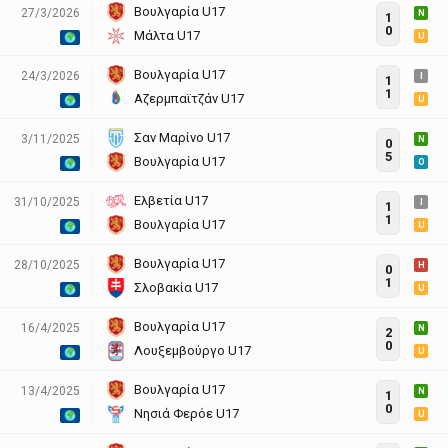
Βουλγαρία U17
27/3/2026
N
1
0
Μάλτα U17
U
Βουλγαρία U17
24/3/2026
I
1
1
Αζερμπαϊτζάν U17
U
Σαν Μαρίνο U17
3/11/2025
N
0
5
Βουλγαρία U17
O
Ελβετία U17
31/10/2025
I
1
1
Βουλγαρία U17
U
Βουλγαρία U17
28/10/2025
H
0
1
Σλοβακία U17
U
Βουλγαρία U17
16/4/2025
N
2
0
Λουξεμβούργο U17
U
Βουλγαρία U17
13/4/2025
N
1
0
Νησιά Φερόε U17
U