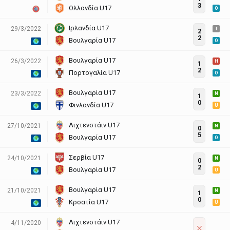
3
Ολλανδία U17
O
Ιρλανδία U17
29/3/2022
I
2
2
Βουλγαρία U17
O
Βουλγαρία U17
26/3/2022
H
1
2
Πορτογαλία U17
O
Βουλγαρία U17
23/3/2022
N
1
0
Φινλανδία U17
U
Λιχτενστάιν U17
27/10/2021
N
0
5
Βουλγαρία U17
O
Σερβία U17
24/10/2021
N
0
2
Βουλγαρία U17
U
Βουλγαρία U17
21/10/2021
N
1
0
Κροατία U17
U
Λιχτενστάιν U17
4/11/2020