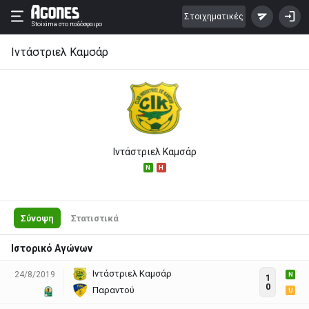
Στοιχηματικές
Stoixima
στο ποδόσφαιρο
Ιντάστριελ Καμσάρ
Ιντάστριελ Καμσάρ
N
H
Σύνοψη
Στατιστικά
Ιστορικό Αγώνων
Ιντάστριελ Καμσάρ
24/8/2019
N
1
0
Παραντού
U