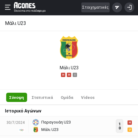
Στοιχηματικές
Stoixima
στο ποδόσφαιρο
Μάλι U23
Μάλι U23
H
H
I
Σύνοψη
Στατιστικά
Ομάδα
Videos
Ιστορικό Αγώνων
Παραγουάη U23
30/7/2024
H
1
0
Μάλι U23
U