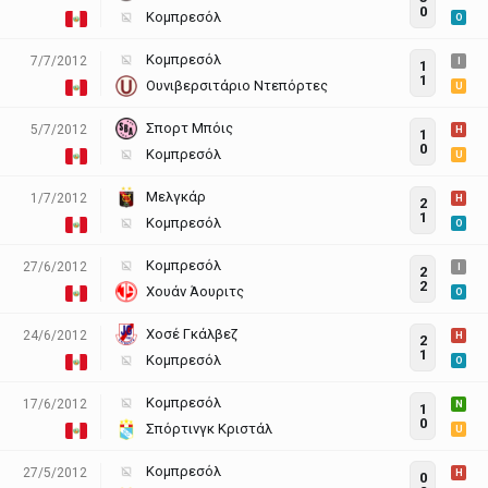
0
Κομπρεσόλ
O
Κομπρεσόλ
7/7/2012
I
1
1
Ουνιβερσιτάριο Ντεπόρτες
U
Σπορτ Μπόις
5/7/2012
H
1
0
Κομπρεσόλ
U
Μελγκάρ
1/7/2012
H
2
1
Κομπρεσόλ
O
Κομπρεσόλ
27/6/2012
I
2
2
Χουάν Άουριτς
O
Χοσέ Γκάλβεζ
24/6/2012
H
2
1
Κομπρεσόλ
O
Κομπρεσόλ
17/6/2012
N
1
0
Σπόρτινγκ Κριστάλ
U
Κομπρεσόλ
27/5/2012
H
0