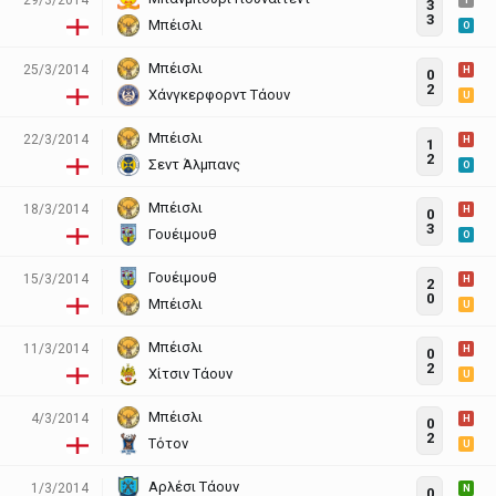
I
3
3
Μπέισλι
O
Μπέισλι
25/3/2014
H
0
2
Χάνγκερφορντ Τάουν
U
Μπέισλι
22/3/2014
H
1
2
Σεντ Άλμπανς
O
Μπέισλι
18/3/2014
H
0
3
Γουέιμουθ
O
Γουέιμουθ
15/3/2014
H
2
0
Μπέισλι
U
Μπέισλι
11/3/2014
H
0
2
Χίτσιν Τάουν
U
Μπέισλι
4/3/2014
H
0
2
Τότον
U
Αρλέσι Τάουν
1/3/2014
N
0