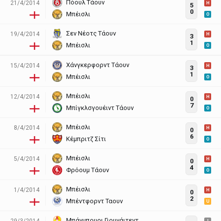
Πόουλ Τάουν
21/4/2014
H
5
0
Μπέισλι
O
Σεν Νέοτς Τάουν
19/4/2014
H
3
1
Μπέισλι
O
Χάνγκερφορντ Τάουν
15/4/2014
H
3
1
Μπέισλι
O
Μπέισλι
12/4/2014
H
0
7
Μπίγκλσγουέιντ Τάουν
O
Μπέισλι
8/4/2014
H
0
6
Κέμπριτζ Σίτι
O
Μπέισλι
5/4/2014
H
0
4
Φρόουμ Τάουν
O
Μπέισλι
1/4/2014
H
0
2
Μπέντφορντ Ταουν
U
Μπάνμπουρι Γιουνάιτεντ
29/3/2014