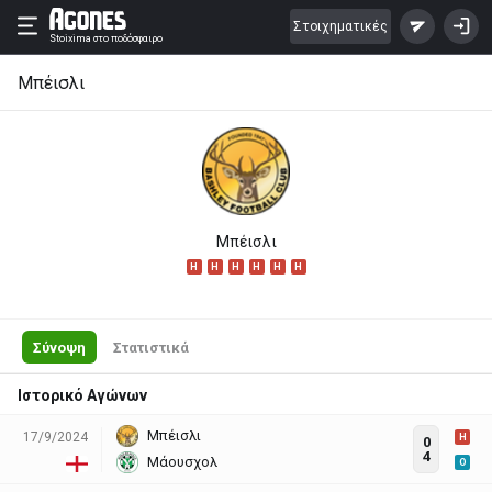
Στοιχηματικές
Stoixima
στο ποδόσφαιρο
Μπέισλι
Μπέισλι
H
H
H
H
H
H
Σύνοψη
Στατιστικά
Ιστορικό Αγώνων
Μπέισλι
17/9/2024
H
0
4
Μάουσχολ
O