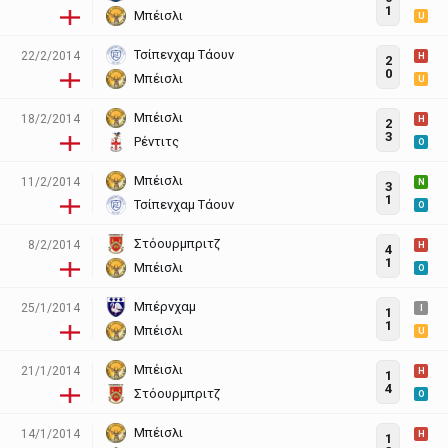
1
Μπέισλι
U
Τσίπενχαμ Τάουν
22/2/2014
H
2
0
Μπέισλι
U
Μπέισλι
18/2/2014
H
2
3
Ρέντιτς
O
Μπέισλι
11/2/2014
N
3
1
Τσίπενχαμ Τάουν
O
Στόουρμπριτζ
8/2/2014
H
4
1
Μπέισλι
O
Μπέρνχαμ
25/1/2014
I
1
1
Μπέισλι
U
Μπέισλι
21/1/2014
H
1
4
Στόουρμπριτζ
O
Μπέισλι
14/1/2014
H
1