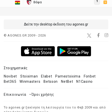
1
Βάφα
U
Δείτε την desktop έκδοση του agones.gr
© AGONES.GR 2009 - 2026
Στοιχηματικές
Novibet
Stoiximan
Elabet
Pamestoixima
Fonbet
Bet365
Winmasters
Betsson
NetBet
N1Casino
Επικοινωνία
•
Όροι χρήσης
Το agones.gr ξεκίνησε τη λειτουργία του το Φεβ 2009 και από