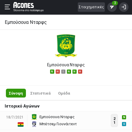
3
Στοιχηματικές
Stoixima
στο ποδόσφαιρο
Εμπούσουα Νταρφς
Εμπούσουα Νταρφς
N
H
I
N
N
H
Σύνοψη
Στατιστικά
Ομάδα
Ιστορικό Αγώνων
Εμπούσουα Νταρφς
18/7/2021
N
2
1
Μπέτσεμ Γιουνάιτεντ
O