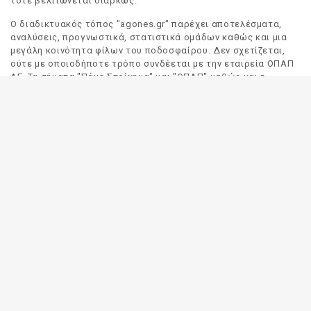
τότε βελτιώνεται διαρκώς.
Ο διαδικτυακός τόπος "agones.gr" παρέχει αποτελέσματα,
αναλύσεις, προγνωστικά, στατιστικά ομάδων καθώς και μια
μεγάλη κοινότητα φίλων του ποδοσφαίρου. Δεν σχετίζεται,
ούτε με οποιοδήποτε τρόπο συνδέεται με την εταιρεία ΟΠΑΠ
ΑΕ. Τα σήματα "Πάμε Στοίχημα" και "ΟΠΑΠ" καθώς και η
απόδοσή τους στα Αγγλικά, αποτελούν αποκλειστική
ιδιοκτησία της ΟΠΑΠ ΑΕ. Οποιαδήποτε αναφορά σε σήμα
τρίτου προσώπου γίνεται αποκλειστικά και μόνο για να
δηλωθεί ο προορισμός και η προέλευση του.
Το "agones.gr" είναι ενημερωτικός διαδικτυακός τόπος και
όλες οι πληροφορίες που αναρτώνται σε αυτόν έχουν ως
σκοπό την ενημέρωση του κοινού. Καταβάλουμε κάθε δυνατή
προσπάθεια έτσι ώστε οι πληροφορίες που δημοσιεύουμε να
είναι σωστές. Σε καμία περίπτωση δεν εγγυόμαστε την
ακρίβεια του περιεχομένου και για τον λόγο αυτό κάθε
χρήστης του παρόντος διαδικτυακού τόπου οφείλει να
ελέγχει στα πρακτορεία του ΟΠΑΠ για τυχόν αλλαγές σε
οποιαδήποτε αναρτηθείσα πληροφορία (π.χ. πρόγραμμα
αγώνων, αποδόσεις, αποτελέσματα κλπ).
Οι αποδόσεις παρέχονται για αποκλειστικά ενημερωτικούς
σκοπούς.