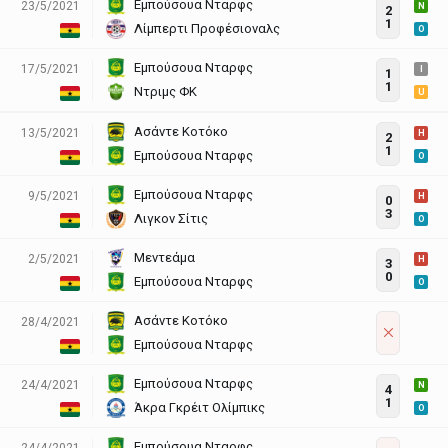
Εμπούσουα Νταρφς
23/5/2021
N
2
1
Λίμπερτι Προφέσιοναλς
O
Εμπούσουα Νταρφς
17/5/2021
I
1
1
Ντριμς ΦΚ
U
Ασάντε Κοτόκο
13/5/2021
H
2
1
Εμπούσουα Νταρφς
O
Εμπούσουα Νταρφς
9/5/2021
H
0
3
Λιγκον Σίτις
O
Μεντεάμα
2/5/2021
H
3
0
Εμπούσουα Νταρφς
O
Ασάντε Κοτόκο
28/4/2021
Εμπούσουα Νταρφς
Εμπούσουα Νταρφς
24/4/2021
N
4
1
Άκρα Γκρέιτ Ολίμπικς
O
Εμπούσουα Νταρφς
24/4/2021