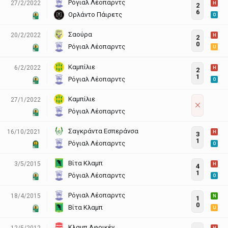
Ρόγιαλ Λέοπαρντς
27/2/2022
H
2
6
Ορλάντο Πάιρετς
O
Σαούρα
20/2/2022
H
2
0
Ρόγιαλ Λέοπαρντς
U
Καμπίλιε
6/2/2022
H
2
1
Ρόγιαλ Λέοπαρντς
O
Καμπίλιε
27/1/2022
Ρόγιαλ Λέοπαρντς
Σαγκράντα Εσπεράνσα
16/10/2021
H
3
1
Ρόγιαλ Λέοπαρντς
O
Βίτα Κλαμπ
3/5/2015
H
4
1
Ρόγιαλ Λέοπαρντς
O
Ρόγιαλ Λέοπαρντς
18/4/2015
N
1
0
Βίτα Κλαμπ
U
Κλαμπ Αφρικέν
12/5/2012