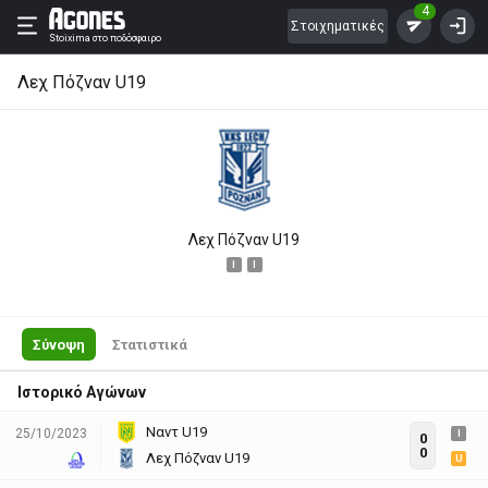
4
Στοιχηματικές
Stoixima
στο ποδόσφαιρο
Λεχ Πόζναν U19
Λεχ Πόζναν U19
I
I
Σύνοψη
Στατιστικά
Ιστορικό Αγώνων
Ναντ U19
25/10/2023
I
0
0
Λεχ Πόζναν U19
U