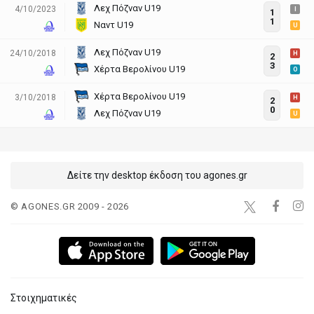
Λεχ Πόζναν U19
4/10/2023
I
1
1
Ναντ U19
U
Λεχ Πόζναν U19
24/10/2018
H
2
3
Χέρτα Βερολίνου U19
O
Χέρτα Βερολίνου U19
3/10/2018
H
2
0
Λεχ Πόζναν U19
U
Δείτε την desktop έκδοση του agones.gr
© AGONES.GR 2009 - 2026
Στοιχηματικές