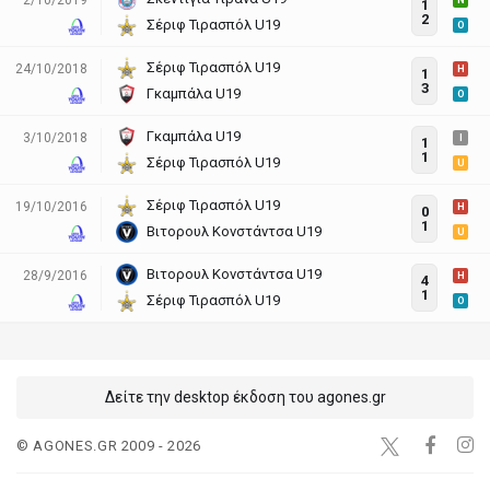
N
1
2
Σέριφ Τιρασπόλ U19
O
Σέριφ Τιρασπόλ U19
24/10/2018
H
1
3
Γκαμπάλα U19
O
Γκαμπάλα U19
3/10/2018
I
1
1
Σέριφ Τιρασπόλ U19
U
Σέριφ Τιρασπόλ U19
19/10/2016
H
0
1
Βιτορουλ Κονστάντσα U19
U
Βιτορουλ Κονστάντσα U19
28/9/2016
H
4
1
Σέριφ Τιρασπόλ U19
O
Δείτε την desktop έκδοση του agones.gr
© AGONES.GR 2009 - 2026