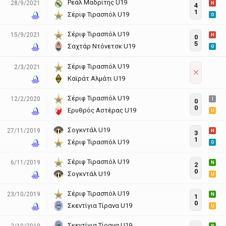
Ρεάλ Μαδρίτης U19
28/9/2021
H
4
1
Σέριφ Τιρασπόλ U19
O
Σέριφ Τιρασπόλ U19
15/9/2021
H
0
5
Σαχτάρ Ντόνετσκ U19
O
Σέριφ Τιρασπόλ U19
2/3/2021
Καϊράτ Αλμάτι U19
Σέριφ Τιρασπόλ U19
12/2/2020
I
0
0
Ερυθρός Αστέρας U19
U
Σογκντάλ U19
27/11/2019
H
3
1
Σέριφ Τιρασπόλ U19
O
Σέριφ Τιρασπόλ U19
6/11/2019
N
2
0
Σογκντάλ U19
U
Σέριφ Τιρασπόλ U19
23/10/2019
N
1
0
Σκεντίγια Τίρανα U19
U
Σκεντίγια Τίρανα U19
2/10/2019