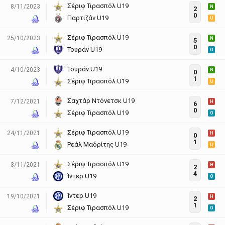
Σέριφ Τιρασπόλ U19
8/11/2023
N
2
0
Παρτιζάν U19
U
Σέριφ Τιρασπόλ U19
25/10/2023
N
5
0
Τουράν U19
O
Τουράν U19
4/10/2023
N
0
1
Σέριφ Τιρασπόλ U19
U
Σαχτάρ Ντόνετσκ U19
7/12/2021
H
6
0
Σέριφ Τιρασπόλ U19
O
Σέριφ Τιρασπόλ U19
24/11/2021
H
0
1
Ρεάλ Μαδρίτης U19
U
Σέριφ Τιρασπόλ U19
3/11/2021
H
2
4
Ίντερ U19
O
Ίντερ U19
19/10/2021
H
2
1
Σέριφ Τιρασπόλ U19
O