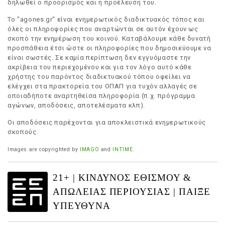
δηλωθεί ο προορισμός και η προέλευση του.
Το "agones.gr" είναι ενημερωτικός διαδικτυακός τόπος και
όλες οι πληροφορίες που αναρτώνται σε αυτόν έχουν ως
σκοπό την ενημέρωση του κοινού. Καταβάλουμε κάθε δυνατή
προσπάθεια έτσι ώστε οι πληροφορίες που δημοσιεύουμε να
είναι σωστές. Σε καμία περίπτωση δεν εγγυόμαστε την
ακρίβεια του περιεχομένου και για τον λόγο αυτό κάθε
χρήστης του παρόντος διαδικτυακού τόπου οφείλει να
ελέγχει στα πρακτορεία του ΟΠΑΠ για τυχόν αλλαγές σε
οποιαδήποτε αναρτηθείσα πληροφορία (π.χ. πρόγραμμα
αγώνων, αποδόσεις, αποτελέσματα κλπ).
Οι αποδόσεις παρέχονται για αποκλειστικά ενημερωτικούς
σκοπούς.
Images are copyrighted by
IMAGO
and
INTIME
.
21+ | ΚΙΝΔΥΝΟΣ ΕΘΙΣΜΟΥ &
ΑΠΩΛΕΙΑΣ ΠΕΡΙΟΥΣΙΑΣ | ΠΑΙΞΕ
ΥΠΕΥΘΥΝΑ