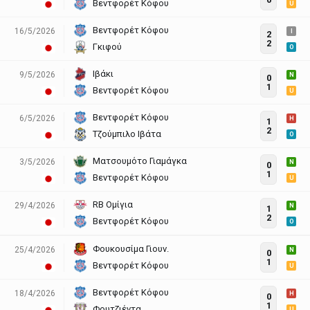
Βεντφορέτ Κόφου
U
Βεντφορέτ Κόφου
16/5/2026
I
2
2
Γκιφού
O
Ιβάκι
9/5/2026
N
0
1
Βεντφορέτ Κόφου
U
Βεντφορέτ Κόφου
6/5/2026
H
1
2
Τζούμπιλο Ιβάτα
O
Ματσουμότο Γιαμάγκα
3/5/2026
N
0
1
Βεντφορέτ Κόφου
U
RB Ομίγια
29/4/2026
N
1
2
Βεντφορέτ Κόφου
O
Φουκουσίμα Γιουν.
25/4/2026
N
0
1
Βεντφορέτ Κόφου
U
Βεντφορέτ Κόφου
18/4/2026
H
0
1
Φουτζιέντα
U