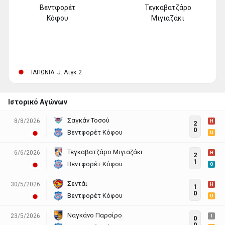
Βεντφορέτ
Τεγκαβατζάρο
Κόφου
Μιγιαζάκι
ΙΑΠΩΝΙΑ: J. Λιγκ 2
Ιστορικό Αγώνων
Σαγκάν Τοσού
8/8/2026
H
2
0
Βεντφορέτ Κόφου
U
Τεγκαβατζάρο Μιγιαζάκι
6/6/2026
H
2
1
Βεντφορέτ Κόφου
O
Σεντάι
30/5/2026
H
1
0
Βεντφορέτ Κόφου
U
Ναγκάνο Παρσίρο
23/5/2026
I
0
0