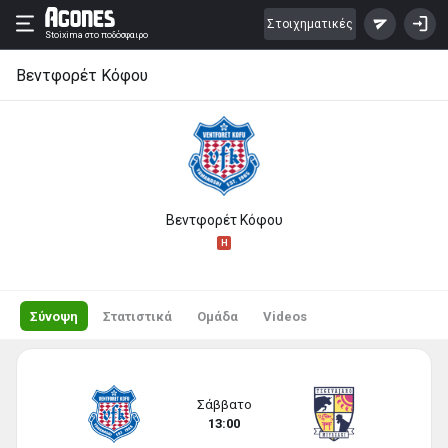
Στοιχηματικές
Stoixima
στο ποδόσφαιρο
Βεντφορέτ Κόφου
Βεντφορέτ Κόφου
H
Σύνοψη
Στατιστικά
Ομάδα
Videos
Σάββατο
13:00