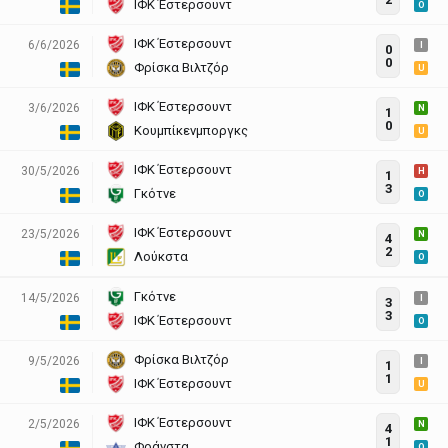
ΙΦΚ Έστερσουντ
O
ΙΦΚ Έστερσουντ
6/6/2026
I
0
0
Φρίσκα Βιλτζόρ
U
ΙΦΚ Έστερσουντ
3/6/2026
N
1
0
Κουμπίκενμποργκς
U
ΙΦΚ Έστερσουντ
30/5/2026
H
1
3
Γκότνε
O
ΙΦΚ Έστερσουντ
23/5/2026
N
4
2
Λούκστα
O
Γκότνε
14/5/2026
I
3
3
ΙΦΚ Έστερσουντ
O
Φρίσκα Βιλτζόρ
9/5/2026
I
1
1
ΙΦΚ Έστερσουντ
U
ΙΦΚ Έστερσουντ
2/5/2026
N
4
1
Φράνστα
O