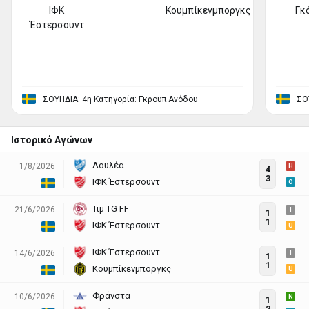
ΙΦΚ
Κουμπίκενμποργκς
Γκ
Έστερσουντ
ΣΟΥΗΔΙΑ: 4η Κατηγορία: Γκρουπ Ανόδου
ΣΟ
Ιστορικό Αγώνων
Λουλέα
1/8/2026
H
4
3
ΙΦΚ Έστερσουντ
O
Τιμ TG FF
21/6/2026
I
1
1
ΙΦΚ Έστερσουντ
U
ΙΦΚ Έστερσουντ
14/6/2026
I
1
1
Κουμπίκενμποργκς
U
Φράνστα
10/6/2026
N
1
2