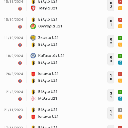
Βέλγιο U21
15/11/2024
H
0
2
Τσεχία U21
U
Βέλγιο U21
15/10/2024
H
0
1
Ουγγαρία U21
U
Σκωτία U21
11/10/2024
N
0
2
Βέλγιο U21
U
Καζακστάν U21
10/9/2024
N
0
3
Βέλγιο U21
O
Ισπανία U21
26/3/2024
H
1
0
Βέλγιο U21
U
Βέλγιο U21
21/3/2024
N
3
1
Μάλτα U21
O
Βέλγιο U21
21/11/2023
I
1
1
Ισπανία U21
U
Βέλγιο U21
17/11/2023