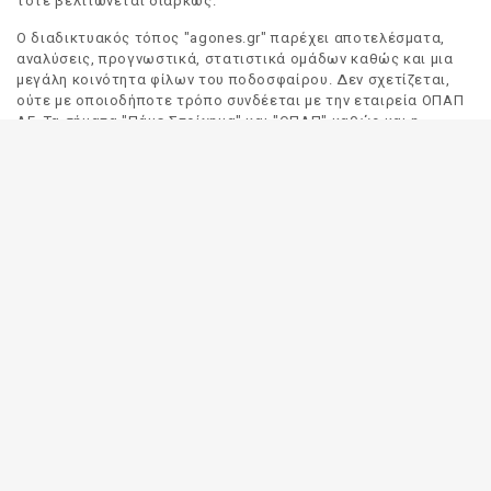
τότε βελτιώνεται διαρκώς.
Ο διαδικτυακός τόπος "agones.gr" παρέχει αποτελέσματα,
αναλύσεις, προγνωστικά, στατιστικά ομάδων καθώς και μια
μεγάλη κοινότητα φίλων του ποδοσφαίρου. Δεν σχετίζεται,
ούτε με οποιοδήποτε τρόπο συνδέεται με την εταιρεία ΟΠΑΠ
ΑΕ. Τα σήματα "Πάμε Στοίχημα" και "ΟΠΑΠ" καθώς και η
απόδοσή τους στα Αγγλικά, αποτελούν αποκλειστική
ιδιοκτησία της ΟΠΑΠ ΑΕ. Οποιαδήποτε αναφορά σε σήμα
τρίτου προσώπου γίνεται αποκλειστικά και μόνο για να
δηλωθεί ο προορισμός και η προέλευση του.
Το "agones.gr" είναι ενημερωτικός διαδικτυακός τόπος και
όλες οι πληροφορίες που αναρτώνται σε αυτόν έχουν ως
σκοπό την ενημέρωση του κοινού. Καταβάλουμε κάθε δυνατή
προσπάθεια έτσι ώστε οι πληροφορίες που δημοσιεύουμε να
είναι σωστές. Σε καμία περίπτωση δεν εγγυόμαστε την
ακρίβεια του περιεχομένου και για τον λόγο αυτό κάθε
χρήστης του παρόντος διαδικτυακού τόπου οφείλει να
ελέγχει στα πρακτορεία του ΟΠΑΠ για τυχόν αλλαγές σε
οποιαδήποτε αναρτηθείσα πληροφορία (π.χ. πρόγραμμα
αγώνων, αποδόσεις, αποτελέσματα κλπ).
Οι αποδόσεις παρέχονται για αποκλειστικά ενημερωτικούς
σκοπούς.