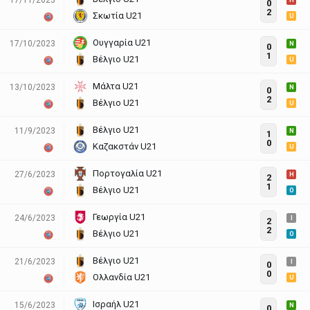
H
0
2
Σκωτία U21
U
Ουγγαρία U21
17/10/2023
N
0
1
Βέλγιο U21
U
Μάλτα U21
13/10/2023
N
0
2
Βέλγιο U21
U
Βέλγιο U21
11/9/2023
N
1
0
Καζακστάν U21
U
Πορτογαλία U21
27/6/2023
H
2
1
Βέλγιο U21
O
Γεωργία U21
24/6/2023
I
2
2
Βέλγιο U21
O
Βέλγιο U21
21/6/2023
I
0
0
Ολλανδία U21
U
Ισραήλ U21
15/6/2023
N
0