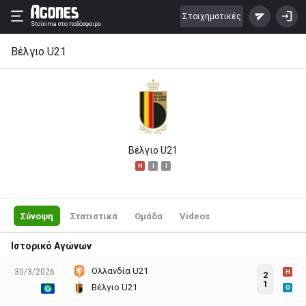
Στοιχηματικές
Stoixima
στο ποδόσφαιρο
Βέλγιο U21
Βέλγιο U21
H
I
I
Σύνοψη
Στατιστικά
Ομάδα
Videos
Ιστορικό Αγώνων
Ολλανδία U21
30/3/2026
H
2
1
Βέλγιο U21
O