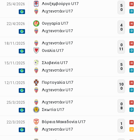
Λουξεμβούργο U17
25/4/2026
H
5
0
Λιχτενστάιν U17
O
Ουγγαρία U17
22/4/2026
H
4
0
Λιχτενστάιν U17
O
Λιχτενστάιν U17
18/11/2025
H
0
11
Ουαλία U17
O
Σλοβενία U17
15/11/2025
H
5
0
Λιχτενστάιν U17
O
Πορτογαλία U17
12/11/2025
H
10
0
Λιχτενστάιν U17
O
Λιχτενστάιν U17
25/3/2025
H
0
8
Σκωτία U17
O
Βόρεια Μακεδονία U17
22/3/2025
H
1
0
Λιχτενστάιν U17
U