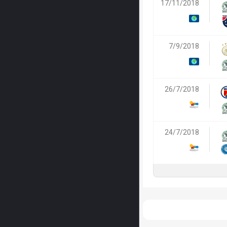
17/11/2018
7/9/2018
26/7/2018
24/7/2018