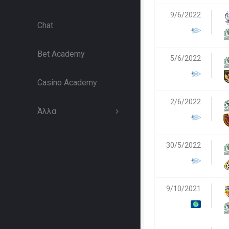
9/6/2022
Chat
Bet Academy
5/6/2022
Casino Academy
2/6/2022
Άλλα
30/5/2022
9/10/2021