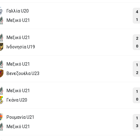
Γαλλία U20
4
1
Μεξικό U21
Μεξικό U21
2
0
Ινδονησία U19
Μεξικό U21
1
2
Βενεζουέλα U23
Μεξικό U21
1
0
Γκάνα U20
Ρουμανία U21
1
3
Μεξικό U21