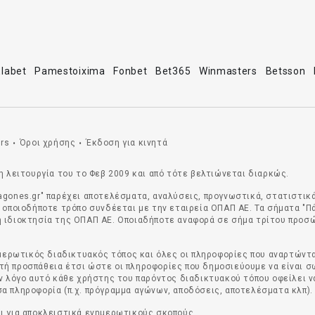
Elabet
Pamestoixima
Fonbet
Bet365
Winmasters
Betsson
rs
Όροι χρήσης
Έκδοση για κινητά
•
•
η λειτουργία του το Φεβ 2009 και από τότε βελτιώνεται διαρκώς.
agones.gr" παρέχει αποτελέσματα, αναλύσεις, προγνωστικά, στατιστικ
ε οποιοδήποτε τρόπο συνδέεται με την εταιρεία ΟΠΑΠ ΑΕ. Τα σήματα "Π
 ιδιοκτησία της ΟΠΑΠ ΑΕ. Οποιαδήποτε αναφορά σε σήμα τρίτου προσώπ
νημερωτικός διαδικτυακός τόπος και όλες οι πληροφορίες που αναρτώντ
ή προσπάθεια έτσι ώστε οι πληροφορίες που δημοσιεύουμε να είναι σ
ον λόγο αυτό κάθε χρήστης του παρόντος διαδικτυακού τόπου οφείλει 
α πληροφορία (π.χ. πρόγραμμα αγώνων, αποδόσεις, αποτελέσματα κλπ).
ι για αποκλειστικά ενημερωτικούς σκοπούς.