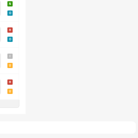
N
O
H
O
I
U
H
U