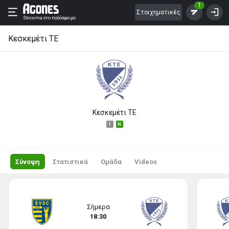
1
Στοιχηματικές
Stoixima
στο ποδόσφαιρο
Κεσκεμέτι ΤΕ
Κεσκεμέτι ΤΕ
I
N
Σύνοψη
Στατιστικά
Ομάδα
Videos
Σήμερα
18:30