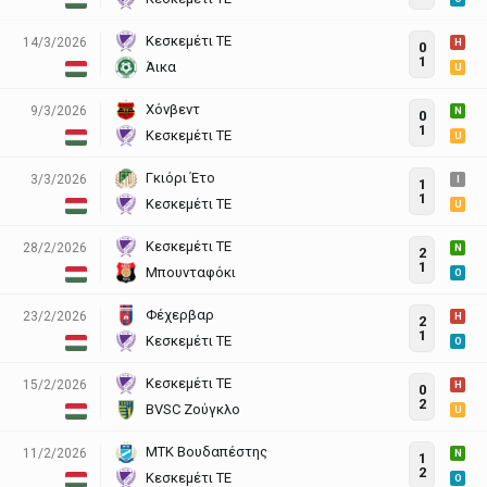
Κεσκεμέτι ΤΕ
14/3/2026
H
0
1
Άικα
U
Χόνβεντ
9/3/2026
N
0
1
Κεσκεμέτι ΤΕ
U
Γκιόρι Έτο
3/3/2026
I
1
1
Κεσκεμέτι ΤΕ
U
Κεσκεμέτι ΤΕ
28/2/2026
N
2
1
Μπουνταφόκι
O
Φέχερβαρ
23/2/2026
H
2
1
Κεσκεμέτι ΤΕ
O
Κεσκεμέτι ΤΕ
15/2/2026
H
0
2
BVSC Ζούγκλο
U
ΜΤΚ Βουδαπέστης
11/2/2026
N
1
2
Κεσκεμέτι ΤΕ
O