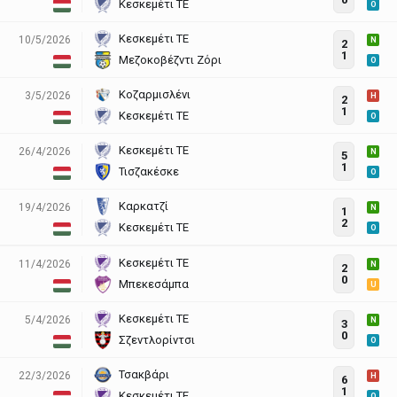
Κεσκεμέτι ΤΕ
O
Κεσκεμέτι ΤΕ
10/5/2026
N
2
1
Μεζοκοβέζντι Ζόρι
O
Κοζαρμισλένι
3/5/2026
H
2
1
Κεσκεμέτι ΤΕ
O
Κεσκεμέτι ΤΕ
26/4/2026
N
5
1
Τισζακέσκε
O
Καρκατζί
19/4/2026
N
1
2
Κεσκεμέτι ΤΕ
O
Κεσκεμέτι ΤΕ
11/4/2026
N
2
0
Μπεκεσάμπα
U
Κεσκεμέτι ΤΕ
5/4/2026
N
3
0
Σζεντλορίντσι
O
Τσακβάρι
22/3/2026
H
6
1
Κεσκεμέτι ΤΕ
O