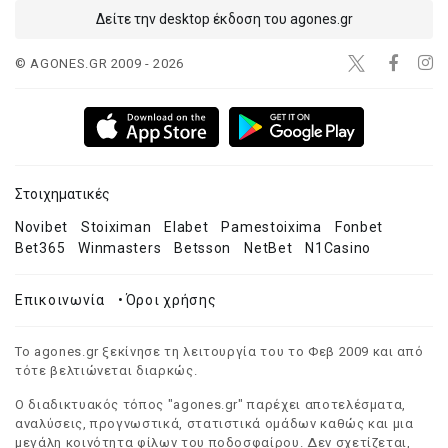
Δείτε την desktop έκδοση του agones.gr
© AGONES.GR 2009 - 2026
Στοιχηματικές
Novibet
Stoiximan
Elabet
Pamestoixima
Fonbet
Bet365
Winmasters
Betsson
NetBet
N1Casino
Επικοινωνία
•
Όροι χρήσης
Το agones.gr ξεκίνησε τη λειτουργία του το Φεβ 2009 και από
τότε βελτιώνεται διαρκώς.
Ο διαδικτυακός τόπος "agones.gr" παρέχει αποτελέσματα,
αναλύσεις, προγνωστικά, στατιστικά ομάδων καθώς και μια
μεγάλη κοινότητα φίλων του ποδοσφαίρου. Δεν σχετίζεται,