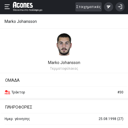
Στοιχηματικές
Stoixima
στο ποδόσφαιρο
Marko Johansson
Marko Johansson
Tερματοφύλακας
ΟΜΑΔΑ
Τράκτορ
#30
ΠΛΗΡΟΦΟΡΙΕΣ
Ημερ. γέννησης
25.08.1998 (27)