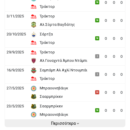
0
0
0
N
Τράκτορ
3/11/2025
Τράκτορ
0
0
0
N
Αλ Σόρτα Βαγδάτης
20/10/2025
Σάρτζα
0
0
0
N
Τράκτορ
29/9/2025
Τράκτορ
0
0
0
I
Αλ Γουαχντά Άμπου Ντάμπι
16/9/2025
Σαμπάμπ Αλ Αχλί Ντουμπάι
0
0
0
I
Τράκτορ
27/5/2025
Μπραουνσβάιγκ
0
0
0
H
Σααρμπρίκεν
23/5/2025
Σααρμπρίκεν
0
0
0
N
Μπραουνσβάιγκ
Περισσότερα