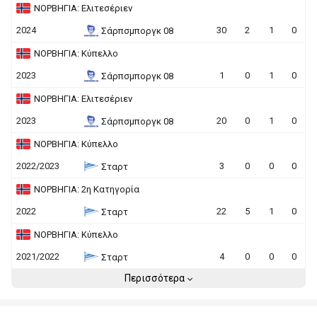
ΝΟΡΒΗΓΙΑ: Ελιτεσέριεν
2024
30
2
1
0
Σάρπσμποργκ 08
ΝΟΡΒΗΓΙΑ: Κύπελλο
2023
1
0
1
0
Σάρπσμποργκ 08
ΝΟΡΒΗΓΙΑ: Ελιτεσέριεν
2023
20
0
1
0
Σάρπσμποργκ 08
ΝΟΡΒΗΓΙΑ: Κύπελλο
2022/2023
3
0
0
0
Σταρτ
ΝΟΡΒΗΓΙΑ: 2η Κατηγορία
2022
22
5
1
0
Σταρτ
ΝΟΡΒΗΓΙΑ: Κύπελλο
2021/2022
4
0
0
0
Σταρτ
Περισσότερα