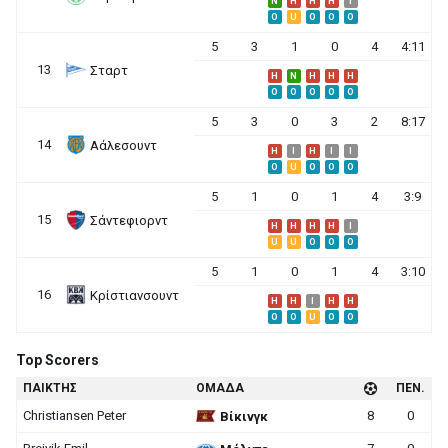
N
H
H
H
I
O
U
O
O
O
5
3
1
0
4
4:11
13
Σταρτ
H
N
H
H
H
O
O
O
O
O
5
3
0
3
2
8:17
14
Αάλεσουντ
H
I
H
I
I
O
U
O
O
O
5
1
0
1
4
3:9
15
Σάντεφιορντ
H
H
H
H
I
U
U
O
O
O
5
1
0
1
4
3:10
16
Κρίστιανσουντ
H
H
I
H
H
O
O
U
O
O
Top Scorers
ΠΑΙΚΤΗΣ
ΟΜΑΔΑ
ΠΕΝ.
Christiansen Peter
8
0
Βίκινγκ