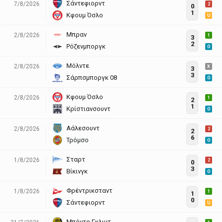
Σάντεφιορντ
7/8/2026
2
0
1
Κφουμ Όσλο
U
Μπραν
2/8/2026
1
3
2
Ρόζενμποργκ
O
Μόλντε
2/8/2026
X
3
3
Σάρπσμποργκ 08
O
Κφουμ Όσλο
2/8/2026
1
2
1
Κρίστιανσουντ
O
Αάλεσουντ
2/8/2026
2
2
6
Τρόμσο
O
Σταρτ
1/8/2026
2
0
3
Βίκινγκ
O
Φρέντρικσταντ
1/8/2026
1
1
0
Σάντεφιορντ
U
Μπόντο Γκλιμτ