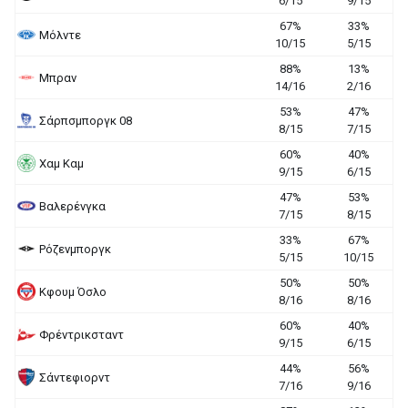
6/15
9/15
67%
33%
Μόλντε
10/15
5/15
88%
13%
Μπραν
14/16
2/16
53%
47%
Σάρπσμποργκ 08
8/15
7/15
60%
40%
Χαμ Καμ
9/15
6/15
47%
53%
Βαλερένγκα
7/15
8/15
33%
67%
Ρόζενμποργκ
5/15
10/15
50%
50%
Κφουμ Όσλο
8/16
8/16
60%
40%
Φρέντρικσταντ
9/15
6/15
44%
56%
Σάντεφιορντ
7/16
9/16