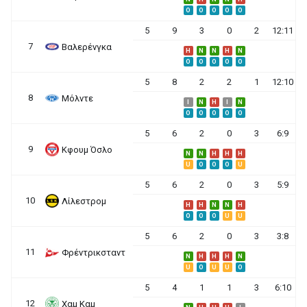
O
O
O
O
O
5
9
3
0
2
12:11
7
Βαλερένγκα
H
N
N
H
N
O
O
O
O
O
5
8
2
2
1
12:10
8
Μόλντε
I
N
H
I
N
O
O
O
O
O
5
6
2
0
3
6:9
9
Κφουμ Όσλο
N
N
H
H
H
U
O
O
O
U
5
6
2
0
3
5:9
10
Λίλεστρομ
H
H
N
N
H
O
O
O
U
U
5
6
2
0
3
3:8
11
Φρέντρικσταντ
N
H
H
H
N
U
O
U
U
O
5
4
1
1
3
6:10
12
Χαμ Καμ