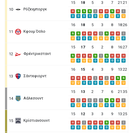
15
18
5
3
7
21:21
Ρόζενμποργκ
10
H
N
N
N
I
H
H
N
H
I
O
O
O
O
O
U
O
U
O
U
16
18
5
3
8
18:26
Κφουμ Όσλο
11
N
N
H
H
H
I
N
H
H
I
U
O
O
O
U
U
U
O
U
O
15
17
5
2
8
16:27
Φρέντρικσταντ
12
N
H
H
H
N
I
N
H
H
H
U
O
U
U
O
U
O
O
O
O
16
15
4
3
9
13:22
Σάντεφιορντ
13
H
H
H
H
I
H
I
H
N
N
U
U
O
O
O
O
U
O
U
U
15
13
2
7
6
21:35
Αάλεσουντ
14
H
I
H
I
I
I
N
N
H
I
O
U
O
O
O
U
O
O
U
U
15
12
3
3
9
13:25
Κρίστιανσουντ
15
H
H
I
H
H
H
N
H
H
I
O
O
U
O
O
O
O
U
U
U