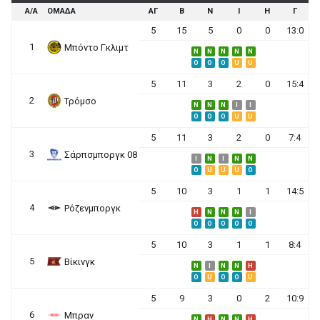
Α/Α
ΟΜΑΔΑ
ΑΓ
Β
Ν
Ι
Η
Γ
5
15
5
0
0
13:0
1
Μπόντο Γκλιμτ
N
N
N
N
N
O
O
O
U
U
5
11
3
2
0
15:4
2
Τρόμσο
N
N
N
I
I
O
O
O
U
U
5
11
3
2
0
7:4
3
Σάρπσμποργκ 08
I
N
I
N
N
O
U
U
U
O
5
10
3
1
1
14:5
4
Ρόζενμποργκ
H
N
N
N
I
O
O
O
O
O
5
10
3
1
1
8:4
5
Βίκινγκ
N
I
N
N
H
O
U
O
O
U
5
9
3
0
2
10:9
6
Μπραν
N
H
N
N
H