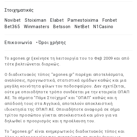
Στοιχηματικές
Novibet
Stoiximan
Elabet
Pamestoixima
Fonbet
Bet365
Winmasters
Betsson
NetBet
N1Casino
Επικοινωνία
•
Όροι χρήσης
Το agones.gr ξεκίνησε τη λειτουργία του το Φεβ 2009 και από
τότε βελτιώνεται διαρκώς.
Ο διαδικτυακός τόπος "agones.gr" παρέχει αποτελέσματα,
αναλύσεις, προγνωστικά, στατιστικά ομάδων καθώς και μια
μεγάλη κοινότητα φίλων του ποδοσφαίρου. Δεν σχετίζεται,
ούτε με οποιοδήποτε τρόπο συνδέεται με την εταιρεία ΟΠΑΠ
ΑΕ. Τα σήματα "Πάμε Στοίχημα" και "ΟΠΑΠ" καθώς και η
απόδοσή τους στα Αγγλικά, αποτελούν αποκλειστική
ιδιοκτησία της ΟΠΑΠ ΑΕ. Οποιαδήποτε αναφορά σε σήμα
τρίτου προσώπου γίνεται αποκλειστικά και μόνο για να
δηλωθεί ο προορισμός και η προέλευση του.
Το "agones.gr" είναι ενημερωτικός διαδικτυακός τόπος και