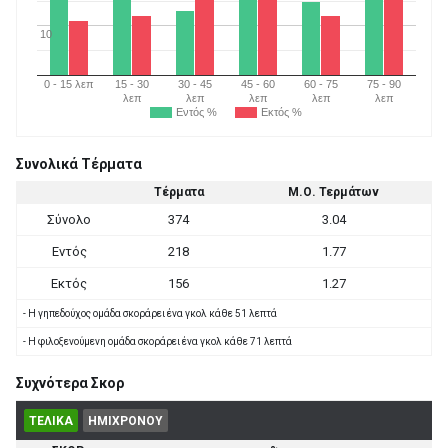
10
0 - 15 λεπ
15 - 30
30 - 45
45 - 60
60 - 75
75 - 90
λεπ
λεπ
λεπ
λεπ
λεπ
Εντός %
Εκτός %
Συνολικά Τέρματα
Τέρματα
Μ.Ο. Τερμάτων
Σύνολο
374
3.04
Εντός
218
1.77
Εκτός
156
1.27
- Η γηπεδούχος ομάδα σκοράρει ένα γκολ κάθε 51 λεπτά
- Η φιλοξενούμενη ομάδα σκοράρει ένα γκολ κάθε 71 λεπτά
Συχνότερα Σκορ
ΤΕΛΙΚΑ
ΗΜΙΧΡΟΝΟΥ