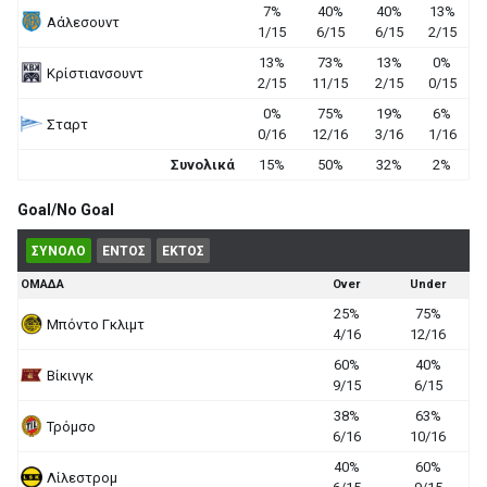
7%
40%
40%
13%
Αάλεσουντ
1/15
6/15
6/15
2/15
13%
73%
13%
0%
Κρίστιανσουντ
2/15
11/15
2/15
0/15
0%
75%
19%
6%
Σταρτ
0/16
12/16
3/16
1/16
Συνολικά
15%
50%
32%
2%
Goal/No Goal
ΣΥΝΟΛΟ
ΕΝΤΟΣ
ΕΚΤΟΣ
ΟΜΑΔΑ
Over
Under
25%
75%
Μπόντο Γκλιμτ
4/16
12/16
60%
40%
Βίκινγκ
9/15
6/15
38%
63%
Τρόμσο
6/16
10/16
40%
60%
Λίλεστρομ