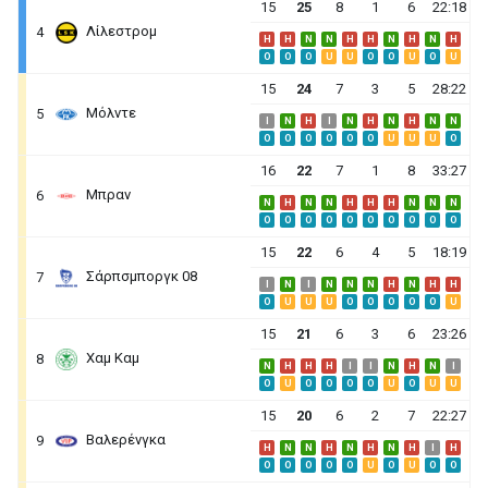
15
25
8
1
6
22:18
Λίλεστρομ
4
H
H
N
N
H
H
N
H
N
H
O
O
O
U
U
O
O
U
O
U
15
24
7
3
5
28:22
Μόλντε
5
I
N
H
I
N
H
N
H
N
N
O
O
O
O
O
O
U
U
U
O
16
22
7
1
8
33:27
Μπραν
6
N
H
N
N
H
H
H
N
N
N
O
O
O
O
O
O
O
O
O
O
15
22
6
4
5
18:19
Σάρπσμποργκ 08
7
I
N
I
N
N
N
H
N
H
H
O
U
U
U
O
O
O
O
O
U
15
21
6
3
6
23:26
Χαμ Καμ
8
N
H
H
H
I
I
N
H
N
I
O
U
O
O
O
O
U
O
U
U
15
20
6
2
7
22:27
Βαλερένγκα
9
H
N
N
H
N
H
N
H
I
H
O
O
O
O
O
U
O
U
O
O