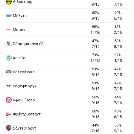
Λίλεστρομ
8/15
7/15
60%
40%
Μόλντε
9/15
6/15
88%
13%
Μπραν
14/16
2/16
47%
53%
Σάρπσμποργκ 08
7/15
8/15
73%
27%
Χαμ Καμ
11/15
4/15
53%
47%
Βαλερένγκα
8/15
7/15
53%
47%
Ρόζενμποργκ
8/15
7/15
56%
44%
Κφουμ Όσλο
9/16
7/16
60%
40%
Φρέντρικσταντ
9/15
6/15
44%
56%
Σάντεφιορντ
7/16
9/16