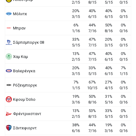
2/15
8/15
5/15
0/15
20%
40%
40%
0%
Μόλντε
3/15
6/15
6/15
0/15
6%
44%
50%
0%
Μπραν
1/16
7/16
8/16
0/16
33%
47%
20%
0%
Σάρπσμποργκ 08
5/15
7/15
3/15
0/15
13%
47%
40%
0%
Χαμ Καμ
2/15
7/15
6/15
0/15
20%
33%
40%
7%
Βαλερένγκα
3/15
5/15
6/15
1/15
7%
67%
27%
0%
Ρόζενμποργκ
1/15
10/15
4/15
0/15
19%
50%
31%
0%
Κφουμ Όσλο
3/16
8/16
5/16
0/16
13%
53%
33%
0%
Φρέντρικσταντ
2/15
8/15
5/15
0/15
38%
44%
19%
0%
Σάντεφιορντ
6/16
7/16
3/16
0/16