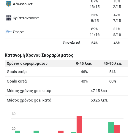
87%
13%
Αάλεσουντ
13/15
2/15
53%
47%
Κρίστιανσουντ
8/15
7/15
69%
31%
Σταρτ
11/16
5/16
Συνολικά
54%
46%
Κατανομή Χρονου Σκοραρίσματος
Χρόνοι σκοραρίσματος
0-45 λεπ.
45-90 λεπ.
Goals υπέρ
46%
54%
Goals κατά
40%
60%
Μέσος χρόνος goal υπέρ
47.15 λεπ.
Μέσος χρόνος goal κατά
50.26 λεπ.
30
20