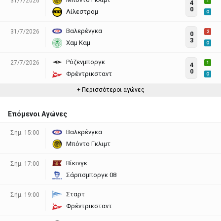
31/7/2026
1
4
0
Λίλεστρομ
O
Βαλερένγκα
31/7/2026
2
0
3
Χαμ Καμ
O
Ρόζενμποργκ
27/7/2026
1
4
0
Φρέντρικσταντ
O
+ Περισσότεροι αγώνες
Επόμενοι Αγώνες
Βαλερένγκα
Σήμ. 15:00
Μπόντο Γκλιμτ
Βίκινγκ
Σήμ. 17:00
Σάρπσμποργκ 08
Σταρτ
Σήμ. 19:00
Φρέντρικσταντ