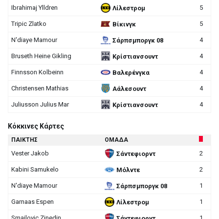
Ibrahimaj Ylldren
5
Λίλεστρομ
Tripic Zlatko
5
Βίκινγκ
N'diaye Mamour
4
Σάρπσμποργκ 08
Bruseth Heine Gikling
4
Κρίστιανσουντ
Finnsson Kolbeinn
4
Βαλερένγκα
Christensen Mathias
4
Αάλεσουντ
Juliusson Julius Mar
4
Κρίστιανσουντ
Κόκκινες Κάρτες
ΠΑΙΚΤΗΣ
ΟΜΑΔΑ
Vester Jakob
2
Σάντεφιορντ
Kabini Samukelo
2
Μόλντε
N'diaye Mamour
1
Σάρπσμποργκ 08
Garnaas Espen
1
Λίλεστρομ
Smajlovic Zinedin
1
Σάντεφιορντ