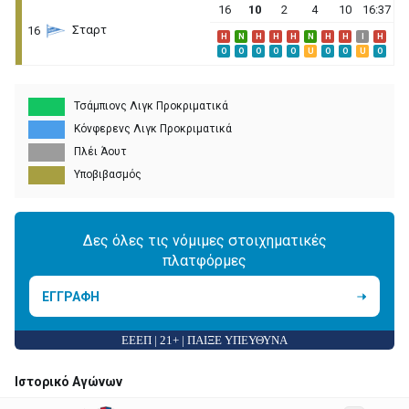
16
10
2
4
10
16:37
Σταρτ
16
H
N
H
H
H
N
H
H
I
H
O
O
O
O
O
U
O
O
U
O
Τσάμπιονς Λιγκ Προκριματικά
Κόνφερενς Λιγκ Προκριματικά
Πλέι Άουτ
Υποβιβασμός
Δες όλες τις νόμιμες στοιχηματικές
πλατφόρμες
ΕΓΓΡΑΦΗ
ΕΕΕΠ | 21+ | ΠΑΙΞΕ ΥΠΕΥΘΥΝΑ
Ιστορικό Αγώνων