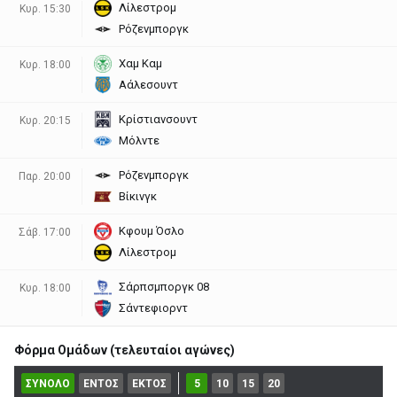
Λίλεστρομ
Κυρ. 15:30
Ρόζενμποργκ
Χαμ Καμ
Κυρ. 18:00
Αάλεσουντ
Κρίστιανσουντ
Κυρ. 20:15
Μόλντε
Ρόζενμποργκ
Παρ. 20:00
Βίκινγκ
Κφουμ Όσλο
Σάβ. 17:00
Λίλεστρομ
Σάρπσμποργκ 08
Κυρ. 18:00
Σάντεφιορντ
Φόρμα Ομάδων (τελευταίοι αγώνες)
ΣΥΝΟΛΟ
ΕΝΤΟΣ
ΕΚΤΟΣ
5
10
15
20