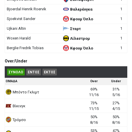
Bjoerdal Henrik Roervik
1
Βαλερένγκα
Sjoekvist Sander
1
Κφουμ Όσλο
Ujkani Altin
1
Σταρτ
Woxen Harald
1
Λίλεστρομ
Berglie Fredrik Tobias
1
Κφουμ Όσλο
Over/Under
ΣΥΝΟΛΟ
ΕΝΤΟΣ
ΕΚΤΟΣ
ΟΜΑΔΑ
Over
Under
69%
31%
Μπόντο Γκλιμτ
11/16
5/16
73%
27%
Βίκινγκ
11/15
4/15
50%
50%
Τρόμσο
8/16
8/16
53%
47%