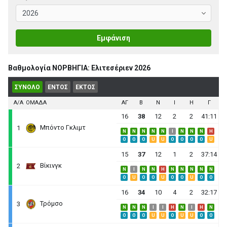
Εμφάνιση
Βαθμολογία ΝΟΡΒΗΓΙΑ: Ελιτεσέριεν 2026
ΣΥΝΟΛΟ
ΕΝΤΟΣ
ΕΚΤΟΣ
Α/Α
ΟΜΑΔΑ
ΑΓ
B
N
I
H
Γ
16
38
12
2
2
41:11
Μπόντο Γκλιμτ
1
N
N
N
N
N
I
N
N
N
H
O
O
O
U
U
O
O
O
O
U
15
37
12
1
2
37:14
Βίκινγκ
2
N
I
N
N
H
N
N
N
N
N
O
U
O
O
U
O
O
U
O
O
16
34
10
4
2
32:17
Τρόμσο
3
N
N
N
I
I
H
N
I
H
N
O
O
O
U
U
O
U
U
O
O