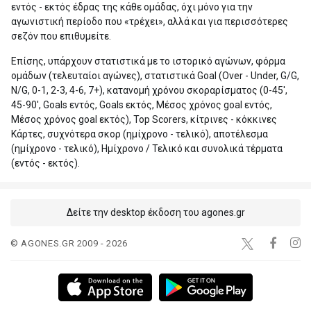
εντός - εκτός έδρας της κάθε ομάδας, όχι μόνο για την
αγωνιστική περίοδο που «τρέχει», αλλά και για περισσότερες
σεζόν που επιθυμείτε.
Επίσης, υπάρχουν στατιστικά με το ιστορικό αγώνων, φόρμα
ομάδων (τελευταίοι αγώνες), στατιστικά Goal (Over - Under, G/G,
N/G, 0-1, 2-3, 4-6, 7+), κατανομή χρόνου σκοραρίσματος (0-45',
45-90', Goals εντός, Goals εκτός, Μέσος χρόνος goal εντός,
Μέσος χρόνος goal εκτός), Top Scorers, κίτρινες - κόκκινες
Κάρτες, συχνότερα σκορ (ημίχρονο - τελικό), αποτέλεσμα
(ημίχρονο - τελικό), Ημίχρονο / Τελικό και συνολικά τέρματα
(εντός - εκτός).
Δείτε την desktop έκδοση του agones.gr
© AGONES.GR 2009 - 2026