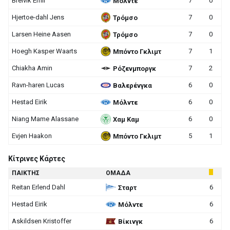
Breivik Emil
7
0
Μόλντε
Hjertoe-dahl Jens
7
0
Τρόμσο
Larsen Heine Aasen
7
0
Τρόμσο
Hoegh Kasper Waarts
7
1
Μπόντο Γκλιμτ
Chiakha Amin
7
2
Ρόζενμποργκ
Ravn-haren Lucas
6
0
Βαλερένγκα
Hestad Eirik
6
0
Μόλντε
Niang Mame Alassane
6
0
Χαμ Καμ
Evjen Haakon
5
1
Μπόντο Γκλιμτ
Κίτρινες Κάρτες
ΠΑΙΚΤΗΣ
ΟΜΑΔΑ
Reitan Erlend Dahl
6
Σταρτ
Hestad Eirik
6
Μόλντε
Askildsen Kristoffer
6
Βίκινγκ