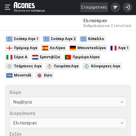
Στοιχηματικές
Stoixima
στο ποδόσφαιρο
Ελιτεσέριεν
Βαθμολογία και Στατιστικά
Σούπερ Λιγκ 1
Σούπερ Λιγκ 2
Κύπελλο
Πρέμιερ Λιγκ
Λα Λίγκα
Μπουντεσλίγκα
Λιγκ 1
Σέριε Α
Ερεντιβίζιε
Πριμέιρα Λίγκα
Τσάμπιονς Λιγκ
Γιουρόπα Λιγκ
Κόνφερενς Λιγκ
Μουντιάλ
Euro
Χώρα
Διοργάνωση
Σεζόν