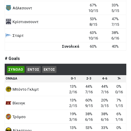
67%
33%
Αάλεσουντ
10/15
5/15
53%
47%
Κρίστιανσουντ
8/15
7/15
63%
38%
Σταρτ
10/16
6/16
Συνολικά
60%
40%
# Goals
ΣΥΝΟΛΟ
ΕΝΤΟΣ
ΕΚΤΟΣ
ΟΜΑΔΑ
0-1
2-3
4-6
7+
13%
44%
44%
0%
Μπόντο Γκλιμτ
2/16
7/16
7/16
0/16
13%
60%
20%
7%
Βίκινγκ
2/15
9/15
3/15
1/15
19%
38%
38%
6%
Τρόμσο
3/16
6/16
6/16
1/16
13%
53%
33%
0%
Λίλεστρομ