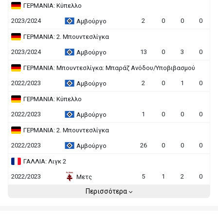
ΓΕΡΜΑΝΙΑ: Κύπελλο
2023/2024
2
0
0
0
Αμβούργο
ΓΕΡΜΑΝΙΑ: 2. Μπουντεσλίγκα
2023/2024
13
0
3
0
Αμβούργο
ΓΕΡΜΑΝΙΑ: Μπουντεσλίγκα: Μπαράζ Ανόδου/Υποβιβασμού
2022/2023
2
0
1
0
Αμβούργο
ΓΕΡΜΑΝΙΑ: Κύπελλο
2022/2023
1
0
0
0
Αμβούργο
ΓΕΡΜΑΝΙΑ: 2. Μπουντεσλίγκα
2022/2023
26
0
0
0
Αμβούργο
ΓΑΛΛΙΑ: Λιγκ 2
2022/2023
5
1
2
0
Μετς
Περισσότερα