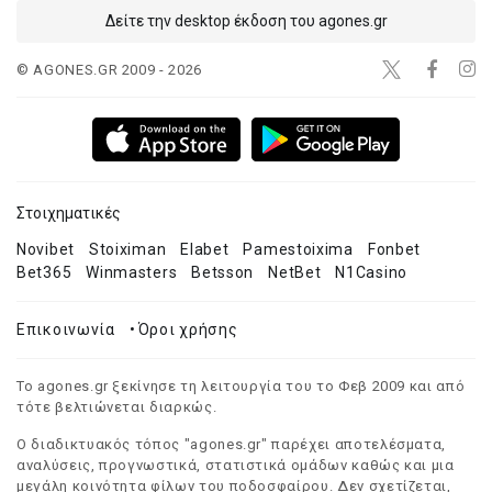
Δείτε την desktop έκδοση του agones.gr
© AGONES.GR 2009 - 2026
Στοιχηματικές
Novibet
Stoiximan
Elabet
Pamestoixima
Fonbet
Bet365
Winmasters
Betsson
NetBet
N1Casino
Επικοινωνία
•
Όροι χρήσης
Το agones.gr ξεκίνησε τη λειτουργία του το Φεβ 2009 και από
τότε βελτιώνεται διαρκώς.
Ο διαδικτυακός τόπος "agones.gr" παρέχει αποτελέσματα,
αναλύσεις, προγνωστικά, στατιστικά ομάδων καθώς και μια
μεγάλη κοινότητα φίλων του ποδοσφαίρου. Δεν σχετίζεται,