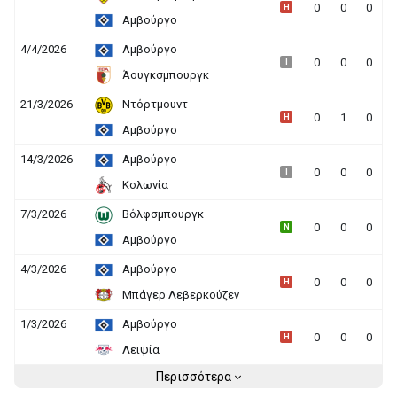
0
0
0
H
Αμβούργο
4/4/2026
Αμβούργο
0
0
0
I
Άουγκσμπουργκ
21/3/2026
Ντόρτμουντ
0
1
0
H
Αμβούργο
14/3/2026
Αμβούργο
0
0
0
I
Κολωνία
7/3/2026
Βόλφσμπουργκ
0
0
0
N
Αμβούργο
4/3/2026
Αμβούργο
0
0
0
H
Μπάγερ Λεβερκούζεν
1/3/2026
Αμβούργο
0
0
0
H
Λειψία
Περισσότερα