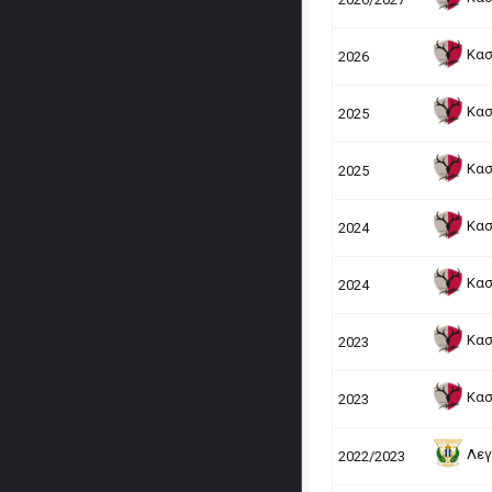
Κασ
2026
Κασ
2025
Κασ
2025
Κασ
2024
Κασ
2024
Κασ
2023
Κασ
2023
Λεγ
2022/2023