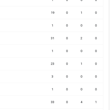
19
0
1
0
1
0
0
0
31
0
2
0
1
0
0
0
23
0
1
0
3
0
0
0
1
0
0
0
33
0
4
1