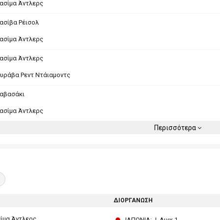
ασίμα Άντλερς
ασίβα Ρέισολ
ασίμα Άντλερς
ασίμα Άντλερς
υράβα Ρεντ Ντάιαμοντς
αβασάκι
ασίμα Άντλερς
Περισσότερα
ΔΙΟΡΓΑΝΩΣΗ
ίμα Άντλερς
ΙΑΠΩΝΙΑ: J. Λιγκ 1