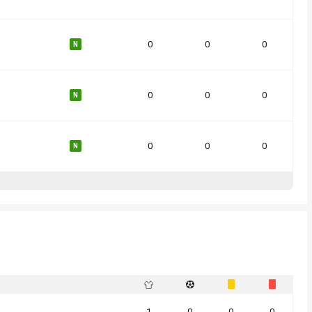
0
0
0
N
0
0
0
N
0
0
0
N
1
0
0
0