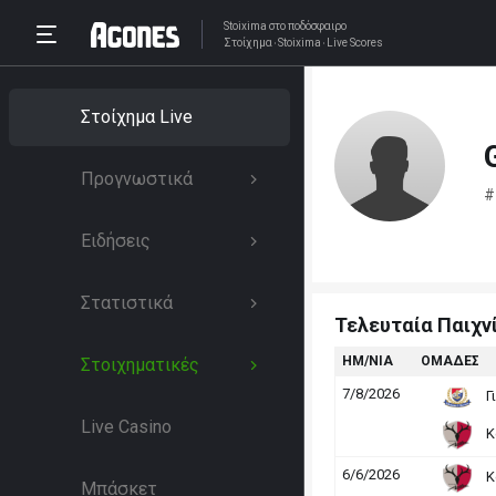
Stoixima
στο ποδόσφαιρο
Στοίχημα
Stoixima
Live Scores
Στοίχημα Live
Προγνωστικά
#
Ειδήσεις
Στατιστικά
Τελευταία Παιχν
HΜ/ΝΙΑ
ΟΜΑΔΕΣ
Στοιχηματικές
7/8/2026
Γ
Live Casino
Κ
6/6/2026
Κ
Μπάσκετ