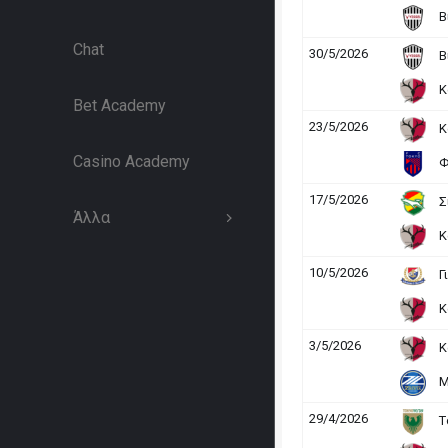
Β
Chat
30/5/2026
Β
Κ
Bet Academy
23/5/2026
Κ
Casino Academy
Φ
17/5/2026
Σ
Άλλα
Κ
10/5/2026
Γ
Κ
3/5/2026
Κ
Μ
29/4/2026
Τ