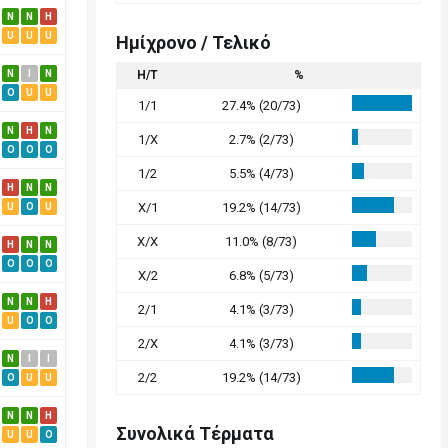
N
N
H
U
U
U
Ημίχρονο / Τελικό
N
I
N
Η/Τ
%
O
U
U
1/1
27.4% (20/73)
N
H
N
1/X
2.7% (2/73)
O
O
O
1/2
5.5% (4/73)
H
N
N
X/1
19.2% (14/73)
U
O
U
X/X
11.0% (8/73)
H
N
N
O
O
O
X/2
6.8% (5/73)
N
N
H
2/1
4.1% (3/73)
U
O
O
2/X
4.1% (3/73)
N
I
I
2/2
19.2% (14/73)
O
U
U
N
N
H
Συνολικά Τέρματα
U
U
O