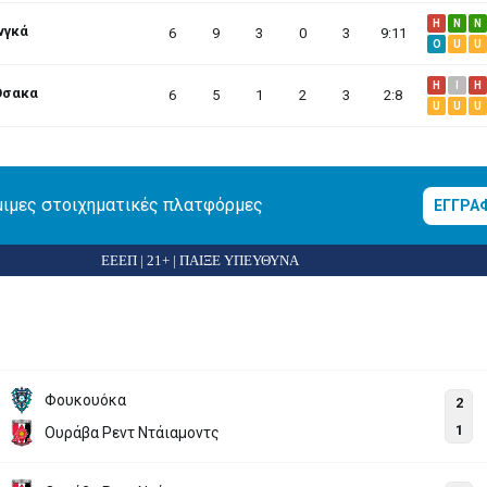
H
N
N
νγκά
6
9
3
0
3
9:11
O
U
U
H
I
H
Όσακα
6
5
1
2
3
2:8
U
U
U
μιμες στοιχηματικές πλατφόρμες
ΕΓΓΡΑ
ΕΕΕΠ | 21+ | ΠΑΙΞΕ ΥΠΕΥΘΥΝΑ
Φουκουόκα
2
1
Ουράβα Ρεντ Ντάιαμοντς