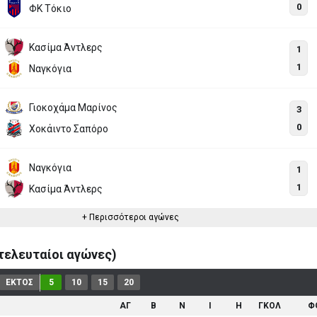
0
ΦΚ Τόκιο
Κασίμα Άντλερς
1
1
Ναγκόγια
Γιοκοχάμα Μαρίνος
3
0
Χοκάιντο Σαπόρο
Ναγκόγια
1
1
Κασίμα Άντλερς
+ Περισσότεροι αγώνες
ελευταίοι αγώνες)
ΕΚΤΟΣ
5
10
15
20
ΑΓ
B
N
I
H
ΓΚΟΛ
Φ