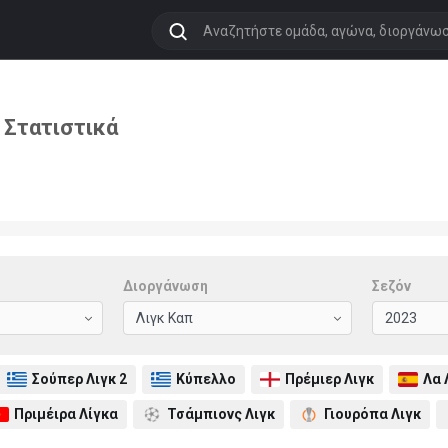
 Στατιστικά
Διοργάνωση
Σεζόν
Σούπερ Λιγκ 2
Κύπελλο
Πρέμιερ Λιγκ
Λα 
Πριμέιρα Λίγκα
Τσάμπιονς Λιγκ
Γιουρόπα Λιγκ