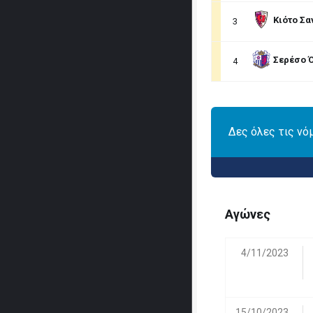
Κιότο Σα
3
Σερέσο 
4
Δες όλες τις νό
Αγώνες
4/11/2023
15/10/2023