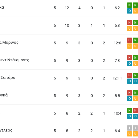
N
N
κα
5
12
4
0
1
6:2
O
U
H
N
5
10
3
1
1
5:3
U
U
H
N
α Μαρίνος
5
9
3
0
2
12:6
U
U
H
N
εντ Ντάιαμοντς
5
9
3
0
2
7:3
O
U
H
N
ο Σαπόρο
5
9
3
0
2
12:11
O
O
H
N
νγκά
5
9
3
0
2
8:8
O
U
N
H
ι
5
8
2
2
1
10:4
O
O
I
I
ντλερς
5
8
2
2
1
6:4
U
U