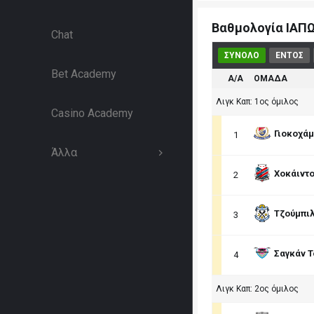
Βαθμολογία ΙΑΠΩ
Chat
ΣΥΝΟΛΟ
ΕΝΤΟΣ
Bet Academy
Α/Α
ΟΜΑΔΑ
Λιγκ Καπ: 1ος όμιλος
Casino Academy
Γιοκοχά
1
Άλλα
Χοκάιντ
2
Τζούμπιλ
3
Σαγκάν 
4
Λιγκ Καπ: 2ος όμιλος