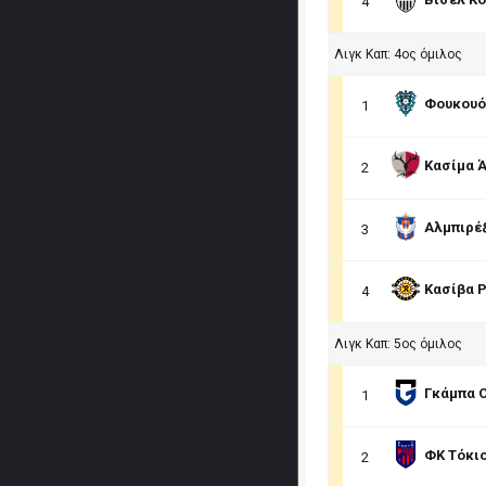
4
Λιγκ Καπ: 4ος όμιλος
Φουκουό
1
Κασίμα 
2
Αλμπιρέξ
3
Κασίβα 
4
Λιγκ Καπ: 5ος όμιλος
Γκάμπα 
1
ΦΚ Τόκι
2