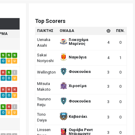
Top Scorers
ΠΑΙΚΤΗΣ
ΟΜΑΔΑ
ΠΕΝ.
ΡΜΑ
Uenaka
Γιοκοχάμα
4
0
Μαρίνος
Asahi
Sakai
N
N
N
Ναγκόγια
4
1
Noriyoshi
O
U
U
Φουκουόκα
Wellington
3
0
H
N
I
O
O
U
Mitsuta
Χιροσίμα
3
0
Makoto
H
H
H
O
O
U
Tsuruno
Φουκουόκα
3
0
Reiju
N
H
I
O
U
U
Tono
Καβασάκι
3
0
Daiya
Linssen
Ουράβα Ρεντ
3
0
Ντάιαμοντς