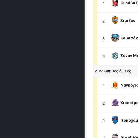
Ουράβα 
1
Σιμίζου
2
Καβασάκ
3
Σόναν Μ
4
Λιγκ Καπ: 3ος όμιλος
Ναγκόγι
1
Χιροσίμ
2
Γιοκοχά
3
Βίσελ Κ