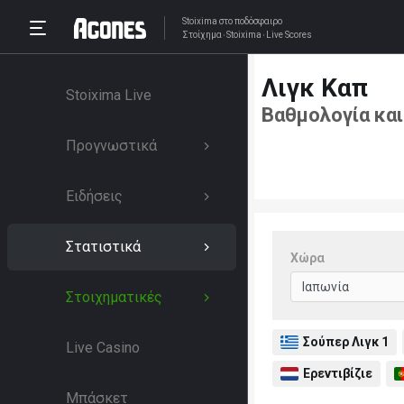
Stoixima
στο ποδόσφαιρο
Στοίχημα
Stoixima
Live Scores
Λιγκ Καπ
Stoixima Live
Βαθμολογία και
Προγνωστικά
Ειδήσεις
Στατιστικά
Χώρα
Στοιχηματικές
Σούπερ Λιγκ 1
Live Casino
Ερεντιβίζιε
Μπάσκετ