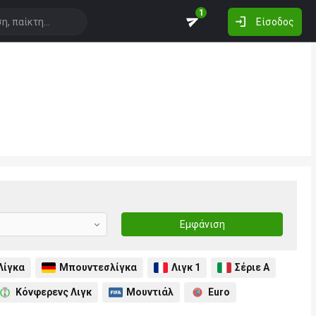
1
Είσοδος
Εμφάνιση
Λίγκα
Μπουντεσλίγκα
Λιγκ 1
Σέριε Α
Κόνφερενς Λιγκ
Μουντιάλ
Euro