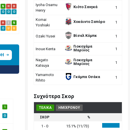
Iyoha Osamu
Κιότο Σανγκά
N
H
H
1
Henry
O
O
O
Komai
Χοκάιντο Σαπόρο
1
H
I
N
Yoshiaki
O
U
U
Βίσελ Κόμπε
Ozaki Yusei
1
Γιοκοχάμα
Inoue Kenta
1
Μαρίνος
ΦΗ
Nagato
Γιοκοχάμα
1
Μαρίνος
Katsuya
Yamamoto
Γκάμπα Οσάκα
1
Rihito
Συχνότερα Σκορ
1
ΤΕΛΙΚΑ
ΗΜΙΧΡΟΝΟΥ
O
ΣΚΟΡ
%
1 - 0
15.1% (11/73)