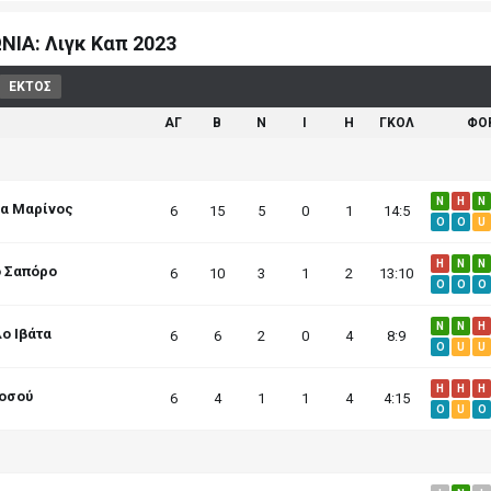
ΝΙΑ: Λιγκ Καπ 2023
ΕΚΤΟΣ
ΑΓ
B
N
I
H
ΓΚΟΛ
ΦΟ
N
H
N
μα Μαρίνος
6
15
5
0
1
14:5
O
O
U
H
N
N
ο Σαπόρο
6
10
3
1
2
13:10
O
O
O
N
N
H
ο Ιβάτα
6
6
2
0
4
8:9
O
U
U
H
H
H
Τοσού
6
4
1
1
4
4:15
O
U
O