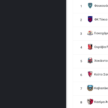
Φουκουό
1
ΦΚ Τόκιο
2
Γιοκοχάμ
3
Ουράβα Ρ
4
Χοκάιντ
5
Κιότο Σα
6
Καβασάκ
7
Κασίμα Ά
8