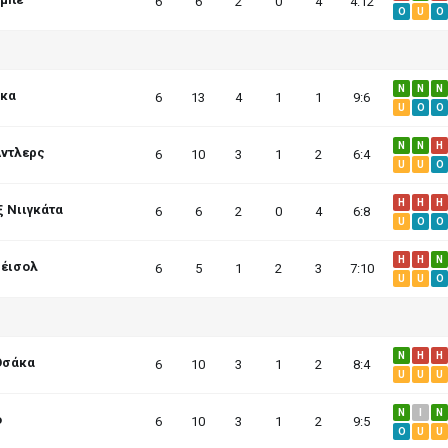
6
6
2
0
4
4:12
O
U
O
N
N
N
κα
6
13
4
1
1
9:6
U
O
O
N
N
H
Άντλερς
6
10
3
1
2
6:4
U
U
O
H
H
H
 Νιιγκάτα
6
6
2
0
4
6:8
U
O
O
H
H
N
Ρέισολ
6
5
1
2
3
7:10
U
U
O
N
H
H
Οσάκα
6
10
3
1
2
8:4
U
U
U
N
I
N
ο
6
10
3
1
2
9:5
O
U
U