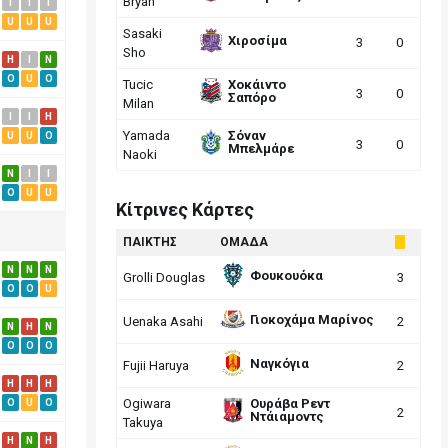
Bryan
I
I
I
U
U
U
Sasaki
Χιροσίμα
3
0
Sho
H
I
N
O
U
O
Tucic
Χοκάιντο
3
0
Σαπόρο
Milan
I
I
H
Yamada
Σόναν
U
U
O
3
0
Μπελμάρε
Naoki
N
I
I
O
U
U
Κίτρινες Κάρτες
ΠΑΙΚΤΗΣ
ΟΜΑΔΑ
N
N
N
Φουκουόκα
Grolli Douglas
3
O
O
U
Γιοκοχάμα Μαρίνος
Uenaka Asahi
2
N
H
N
O
O
O
Ναγκόγια
Fujii Haruya
2
H
H
H
Ogiwara
Ουράβα Ρεντ
O
U
O
2
Ντάιαμοντς
Takuya
H
N
H