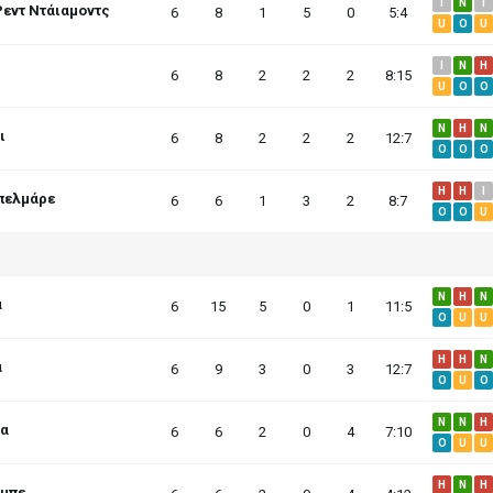
I
N
I
Ρεντ Ντάιαμοντς
6
8
1
5
0
5:4
U
O
U
I
N
H
6
8
2
2
2
8:15
U
O
O
N
H
N
ι
6
8
2
2
2
12:7
O
O
O
H
H
I
πελμάρε
6
6
1
3
2
8:7
O
O
U
N
H
N
α
6
15
5
0
1
11:5
O
U
U
H
H
N
α
6
9
3
0
3
12:7
O
U
O
N
N
H
μα
6
6
2
0
4
7:10
O
U
U
H
N
H
όμπε