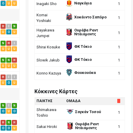
Ναγκόγια
Inagaki Sho
1
O
U
U
Komai
Χοκάιντο Σαπόρο
1
Yoshiaki
H
I
N
Hayakawa
Ουράβα Ρεντ
U
O
U
1
Ντάιαμοντς
Jumpei
N
H
I
ΦΚ Τόκιο
Shirai Kosuke
1
U
U
U
ΦΚ Τόκιο
Slowik Jakub
1
N
N
H
U
U
U
Φουκουόκα
Konno Kazuya
1
H
I
I
U
O
U
Κόκκινες Κάρτες
ΠΑΙΚΤΗΣ
ΟΜΑΔΑ
N
I
N
Shimakawa
Σαγκάν Τοσού
O
U
O
1
Toshio
H
N
H
Ουράβα Ρεντ
Sakai Hiroki
1
Ντάιαμοντς
O
O
U